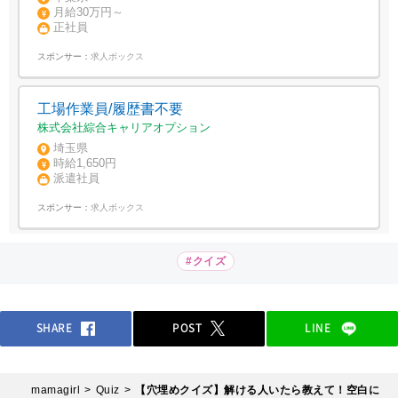
月給30万円～
正社員
スポンサー：
求人ボックス
工場作業員/履歴書不要
株式会社綜合キャリアオプション
埼玉県
時給1,650円
派遣社員
スポンサー：
求人ボックス
#クイズ
SHARE
POST
LINE
mamagirl
Quiz
【穴埋めクイズ】解ける人いたら教えて！空白に