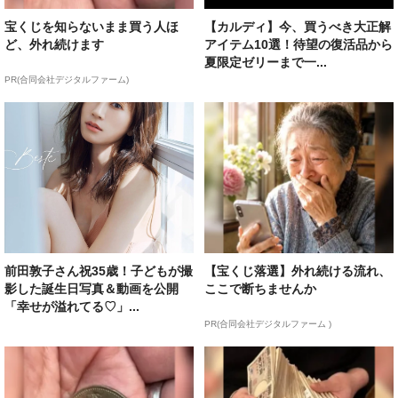
宝くじを知らないまま買う人ほ
【カルディ】今、買うべき大正解
ど、外れ続けます
アイテム10選！待望の復活品から
夏限定ゼリーまで一...
PR(合同会社デジタルファーム)
前田敦子さん祝35歳！子どもが撮
【宝くじ落選】外れ続ける流れ、
影した誕生日写真＆動画を公開
ここで断ちませんか
「幸せが溢れてる♡」...
PR(合同会社デジタルファーム )