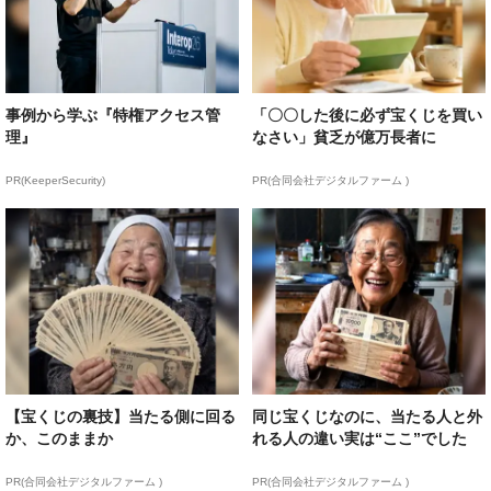
事例から学ぶ『特権アクセス管
「〇〇した後に必ず宝くじを買い
理』
なさい」貧乏が億万長者に
PR(KeeperSecurity)
PR(合同会社デジタルファーム )
【宝くじの裏技】当たる側に回る
同じ宝くじなのに、当たる人と外
か、このままか
れる人の違い実は“ここ”でした
PR(合同会社デジタルファーム )
PR(合同会社デジタルファーム )