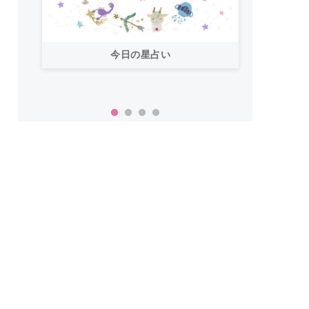
今日の星占い
「お
い！