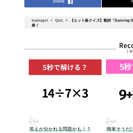
SHARE
mamagirl
Quiz
【ヒット曲クイズ】歌詞「Dancing D
曲！
Re
[ 
Quiz
Quiz
答えが分かれる問題かも！？
簡単そうだ