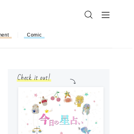
ment
Comic
Check it out!
モ
方
ー