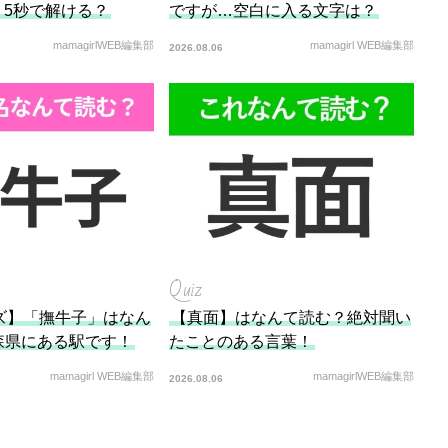
5」5秒で解ける？
ですが…空白に入る文字は？
mamagirlWEB編集部
mamagirl WEB編集部
2026.08.06
Quiz
ズ】「撫牛子」はなん
【真面】はなんて読む？絶対聞い
森県にある駅です！
たことのある言葉！
mamagirl WEB編集部
mamagirlWEB編集部
2026.08.06