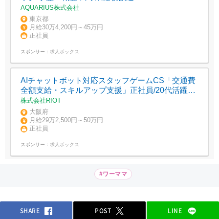
AQUARIUS株式会社
東京都
月給30万4,200円～45万円
正社員
スポンサー：
求人ボックス
AIチャットボット対応スタッフゲームCS「交通費
全額支給・スキルアップ支援」正社員/20代活躍
中・未経験歓迎
株式会社RIOT
大阪府
月給29万2,500円～50万円
正社員
スポンサー：
求人ボックス
#ワーママ
SHARE
POST
LINE