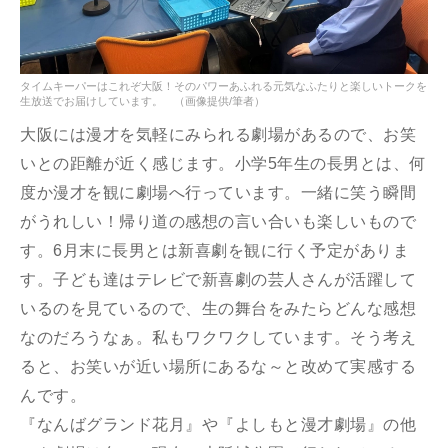
タイムキーパーはこれぞ大阪！そのパワーあふれる元気なふたりと楽しいトークを
生放送でお届けしています。
（画像提供/筆者）
大阪には漫才を気軽にみられる劇場があるので、お笑
いとの距離が近く感じます。小学5年生の長男とは、何
度か漫才を観に劇場へ行っています。一緒に笑う瞬間
がうれしい！帰り道の感想の言い合いも楽しいもので
す。6月末に長男とは新喜劇を観に行く予定がありま
す。子ども達はテレビで新喜劇の芸人さんが活躍して
いるのを見ているので、生の舞台をみたらどんな感想
なのだろうなぁ。私もワクワクしています。そう考え
ると、お笑いが近い場所にあるな～と改めて実感する
んです。
『なんばグランド花月』や『よしもと漫才劇場』の他