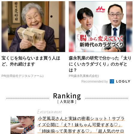
宝くじを知らないまま買う人ほ
森永乳業の研究で分かった「太り
ど、外れ続けます
にくいカラダづくり」のカギと
は？
PR(合同会社デジタルファーム)
PR(森永乳業株式会社)
Recommended by
Ranking
[ 人気記事 ]
Entertainment
小芝風花さんと実妹の密着ショット！サプラ
イズ公開に「え?！妹ちゃん可愛すぎる♡」
「姉妹揃って美形すぎる♡」「超人気のサロ