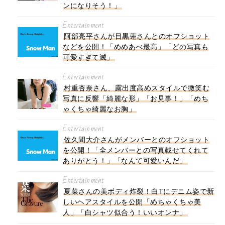
ンになりそう！」
Entertainment
阿部亮平さんが目黒蓮さんとのオフショット
などを公開！「めめあべ最高」「どの写真も
可愛すぎて滅」
Entertainment
村重杏奈さん、露出度高めスタイルで微笑む
写真に反響「綺麗な形」「お見事！」「めち
ゃくちゃ綺麗なお胸」
Entertainment
佐久間大介さんがメンバーとのオフショット
を公開！「全メンバーとの写真載せてくれて
ありがとう！」「なんて可愛いんだ」
Entertainment
夏菜さんの美ボディ炸裂！白Tにデニム姿で新
しいヘアスタイルを公開「めちゃくちゃ美
人」「白シャツ似合う！いいオンナ」