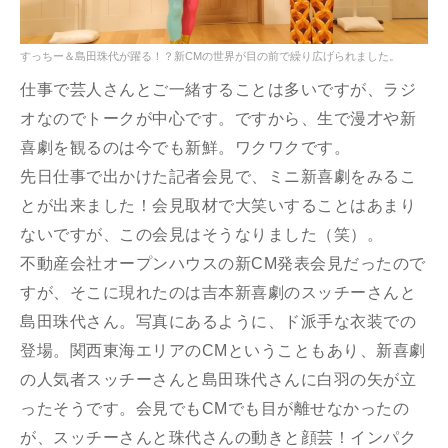
すっちー＆島田珠代が躍る！？新CMの世界が目の前で繰り広げられました。
仕事で芸人さんとご一緒することは多いですが、ラジ
オなのでトークが中心です。ですから、生で漫才や新
喜劇を観るのは今でも新鮮。ワクワクです。
先日仕事で出かけた記者会見で、ミニ新喜劇をみるこ
とが出来ました！会見取材で大笑いすることはあまり
ないですが、この会見はそうなりました（笑）。
不動産会社オープンハウスの新CM発表会見だったので
すが、そこに現れたのは吉本新喜劇のスッチーさんと
島田珠代さん。写真にあるように、ド派手な衣装での
登場。関西東海エリアのCMということもあり、新喜劇
の人気者スッチーさんと島田珠代さんに白羽の矢が立
ったそうです。会見でもCMでも目が離せなかったの
が、スッチーさんと珠代さんの動きと顔芸！インパク