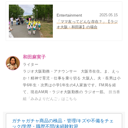
Entertainment
2025.05.15
「ママ友ってどんな存在？」【ラジ
オ大阪・和田家】の場合
和田麻実子
ライター
ラジオ大阪勤務・アナウンサー 大阪市在住。ま、えっ
か！精神で育児・仕事を乗り切る 大阪人。夫・長男は小
学6年生・次男は小学1年生の4人家族です。FM局を経
て、現在AM局・ラジオ大阪勤務の ラジオ一筋。
担当番
組「みみよりだんご」はこちら
ガチャガチャ商品の検品・管理/キズや不備をチェ
ック/学歴・職歴不問/未経験歓迎