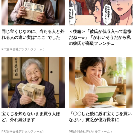
同じ宝くじなのに、当たる人と外
＜後編＞「彼氏が低収入って悲惨
れる人の違い実は“ここ”でした
だね～w」「かわいそうだから私
の彼氏が高級フレンチ...
PR(合同会社デジタルファーム )
宝くじを知らないまま買う人ほ
「〇〇した後に必ず宝くじを買い
ど、外れ続けます
なさい」貧乏が億万長者に
PR(合同会社デジタルファーム)
PR(合同会社デジタルファーム )