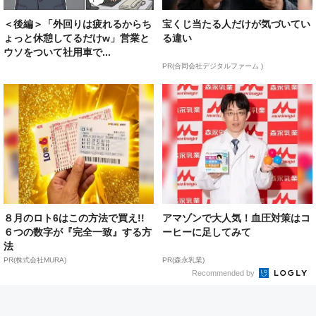
＜後編＞「外回りは疲れるからち
宝くじ当たる人だけが気づいてい
ょっと休憩してるだけw」営業と
る違い
ウソをついて社用車で...
PR(合同会社デジタルファーム )
８月のロト6はこの方法で買え!!
アマゾンで大人気！血圧対策はコ
６つの数字が『完全一致』する方
ーヒーに足してみて
法
PR(株式会社MURA)
PR(森永乳業)
Recommended by