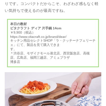
りです。コンパクトだからこそ、わざわざ感もなく軽
い気持ちで使えるのが最⾼ですね。
本日の教材
ビタクラフト ディア ⽚⼿鍋 14cm
￥9,900（税込）
https://www.vitacraft.co.jp/brand/dear/
キッチン⽤品セレクトSHOP「ラ・クッチーナフェリーチ
ェ」にて、製品を⾒て購⼊できま
す。
＊渋⾕店、モザイクモール港北店、⻄宮阪急店、⾼槻
店、広島店、福岡三越店、アミュプラザ
博多店