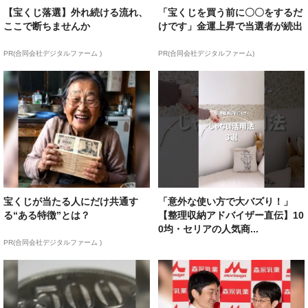
【宝くじ落選】外れ続ける流れ、
「宝くじを買う前に〇〇をするだ
ここで断ちませんか
けです」金運上昇で当選者が続出
PR(合同会社デジタルファーム )
PR(合同会社デジタルファーム)
宝くじが当たる人にだけ共通す
「意外な使い方で大バズり！」
る“ある特徴”とは？
【整理収納アドバイザー直伝】10
0均・セリアの人気商...
PR(合同会社デジタルファーム )