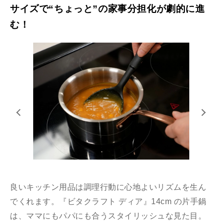
サイズで“ちょっと”の家事分担化が劇的に進
む！
良いキッチン⽤品は調理⾏動に⼼地よいリズムを⽣ん
でくれます。『ビタクラフト ディア』14cm の⽚⼿鍋
は、ママにもパパにも合うスタイリッシュな⾒た⽬。