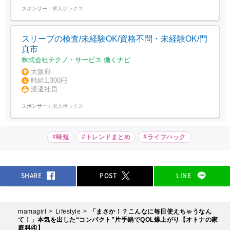
スポンサー：
求人ボックス
スリーブの検査/未経験OK/資格不問・未経験OK/門
真市
株式会社テクノ・サービス 働くナビ
大阪府
時給1,300円
派遣社員
スポンサー：
求人ボックス
#時短
#トレンドまとめ
#ライフハック
SHARE
POST
LINE
mamagirl
Lifestyle
「まさか！？こんなに毎日使えちゃうなん
て！」本気を出した“コンパクト”⽚⼿鍋でQOL爆上がり【オトナの家
庭科④】