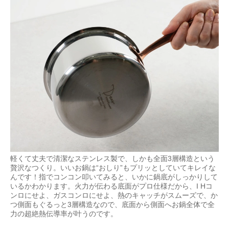
軽くて丈夫で清潔なステンレス製で、しかも全⾯3層構造という
贅沢なつくり。いいお鍋は“おしり”もプリッとしていてキレイな
んです！指でコンコン叩いてみると、いかに鍋底がしっかりして
いるかわかります。⽕⼒が伝わる底⾯がプロ仕様だから、I Hコ
ンロにせよ、ガスコンロにせよ、熱のキャッチがスムーズで、か
つ側面もぐるっと3層構造なので、底面から側面へお鍋全体で全
⼒の超絶熱伝導率が叶うのです。