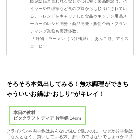
藤原語録と言われるなぜか心に響く製品解説は、バ
イヤーや料理家など食のプロからも頼りにされてい
る。トレンドをキャッチした食品やキッチン用品メ
ーカーのレシピ開発・商品開発・販促企画・ブラン
ディング業務も実績多数。
＊好物：ラーメン（つけ麺派）、あんこ餅、アイス
コーヒー
そろそろ本気出してみる！無⽔調理ができち
ゃういいお鍋は“おしり”がキレイ！
本日の教材
ビタクラフト ディア ⽚⼿鍋 14cm
フライパンや両⼿鍋はあんなに悩んで選ぶのに、なぜか⽚⼿鍋は
「なんとなく」買いしている⽅、多いのではないでしょうか？⽚