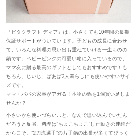
『ビタクラフト ディア』は、⼩さくても10年間の⻑期
保証サポートがついています。⼦どもの成⻑に合わせ
て、いろんな料理の思い出も重ねていける⼀⽣ものの
鍋です。ベビーピンクの可愛い箱に⼊っているので、
ママ友に贈る最⾼のギフトとしてもおすすめです！も
ちろん、じいじ、ばあば2⼈暮らしにも使いやすいサイ
ズです。
ママ・パパの家事がアガる！本物の鍋を1個買い⾜しま
せんか？
⼩さいから使いづらい…と、なんで思い込んでいたん
だろうと反省。料理は“ちょこちょこ”した動きの連続だ
からこそ、“2⼑流選⼿”の⽚⼿鍋の出番が多くてびっく