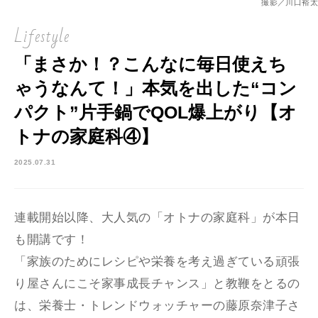
撮影／川口裕太
Lifestyle
「まさか！？こんなに毎日使えち
ゃうなんて！」本気を出した“コン
パクト”⽚⼿鍋でQOL爆上がり【オ
トナの家庭科④】
2025.07.31
連載開始以降、大人気の「オトナの家庭科」が本日
も開講です！
「家族のためにレシピや栄養を考え過ぎている頑張
り屋さんにこそ家事成長チャンス」と教鞭をとるの
は、栄養士・トレンドウォッチャーの藤原奈津子さ