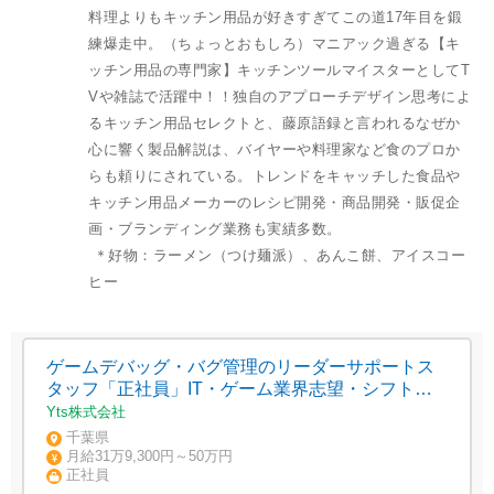
料理よりもキッチン用品が好きすぎてこの道17年目を鍛
練爆走中。（ちょっとおもしろ）マニアック過ぎる【キ
ッチン用品の専門家】キッチンツールマイスターとしてT
Vや雑誌で活躍中！！独自のアプローチデザイン思考によ
るキッチン用品セレクトと、藤原語録と言われるなぜか
心に響く製品解説は、バイヤーや料理家など食のプロか
らも頼りにされている。トレンドをキャッチした食品や
キッチン用品メーカーのレシピ開発・商品開発・販促企
画・ブランディング業務も実績多数。
＊好物：ラーメン（つけ麺派）、あんこ餅、アイスコー
ヒー
ゲームデバッグ・バグ管理のリーダーサポートス
タッフ「正社員」IT・ゲーム業界志望・シフト相
談可/ゲームスキル習得
Yts株式会社
千葉県
月給31万9,300円～50万円
正社員