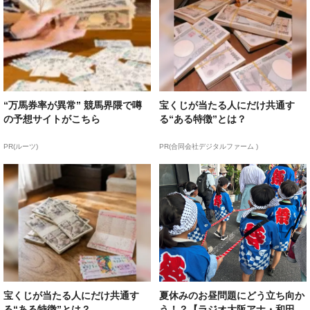
“万馬券率が異常” 競馬界隈で噂
宝くじが当たる人にだけ共通す
の予想サイトがこちら
る“ある特徴”とは？
PR(ルーツ)
PR(合同会社デジタルファーム )
宝くじが当たる人にだけ共通す
夏休みのお昼問題にどう立ち向か
る“ある特徴”とは？
う！？【ラジオ大阪アナ・和田