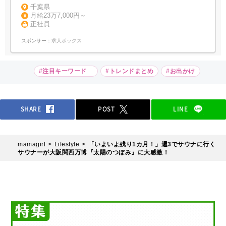
千葉県
月給23万7,000円～
正社員
スポンサー：
求人ボックス
#注目キーワード
#トレンドまとめ
#お出かけ
SHARE
POST
LINE
mamagirl
Lifestyle
「いよいよ残り1カ月！」週3でサウナに行く
サウナーが大阪関西万博『太陽のつぼみ』に大感激！