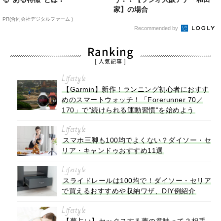
家】の場合
PR(合同会社デジタルファーム )
Recommended by
Ranking
[ 人気記事 ]
Lifestyle
【Garmin】新作！ランニング初心者におすす
めのスマートウォッチ！「Forerunner 70／
170」で“続けられる運動習慣”を始めよう
Lifestyle
スマホ三脚も100均でよくない？ダイソー・セ
リア・キャンドゥおすすめ11選
Lifestyle
スライドレールは100均で！ダイソー・セリア
で買えるおすすめや収納ワザ、DIY例紹介
Lifestyle
【夢占い】セックスする夢の意味って？相手