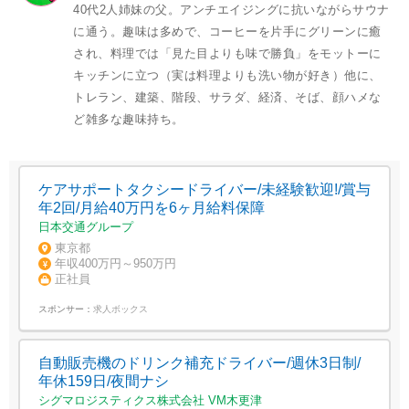
40代2人姉妹の父。アンチエイジングに抗いながらサウナ
に通う。趣味は多めで、コーヒーを片手にグリーンに癒
され、料理では「見た目よりも味で勝負」をモットーに
キッチンに立つ（実は料理よりも洗い物が好き）他に、
トレラン、建築、階段、サラダ、経済、そば、顔ハメな
ど雑多な趣味持ち。
ケアサポートタクシードライバー/未経験歓迎!/賞与
年2回/月給40万円を6ヶ月給料保障
日本交通グループ
東京都
年収400万円～950万円
正社員
スポンサー：
求人ボックス
自動販売機のドリンク補充ドライバー/週休3日制/
年休159日/夜間ナシ
シグマロジスティクス株式会社 VM木更津