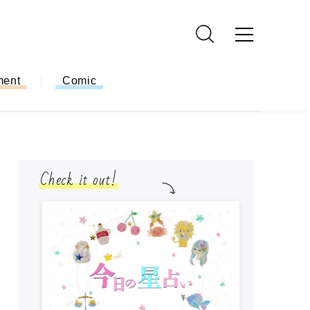
ment
Comic
Check it out!
モ
方
ー