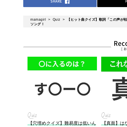
SHARE
mamagirl
Quiz
【ヒット曲クイズ】歌詞「この声が枯
ソング！
Re
[ 
Quiz
Quiz
【穴埋めクイズ】難易度は低いん
【真面】は