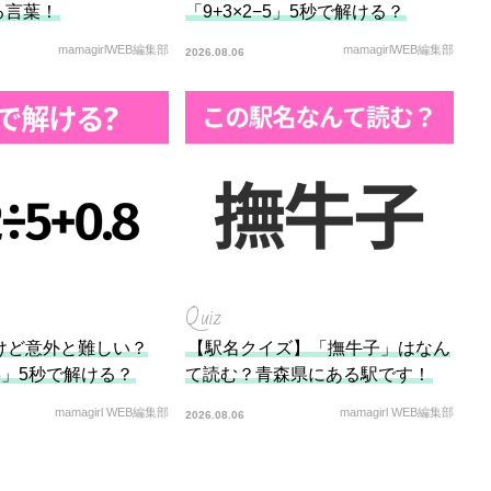
る言葉！
「9+3×2−5」5秒で解ける？
mamagirlWEB編集部
mamagirlWEB編集部
2026.08.06
Quiz
けど意外と難しい？
【駅名クイズ】「撫牛子」はなん
0.8」5秒で解ける？
て読む？青森県にある駅です！
mamagirl WEB編集部
mamagirl WEB編集部
2026.08.06