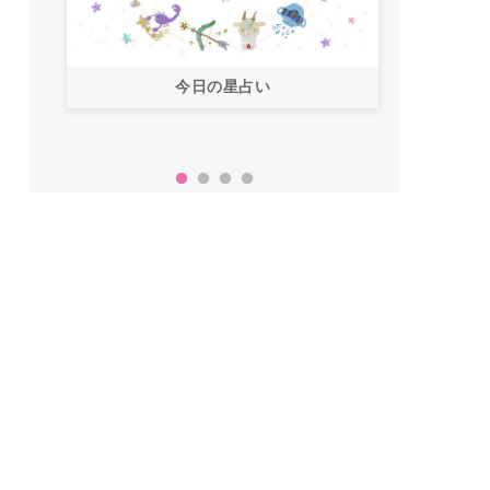
今日の星占い
「お
い！