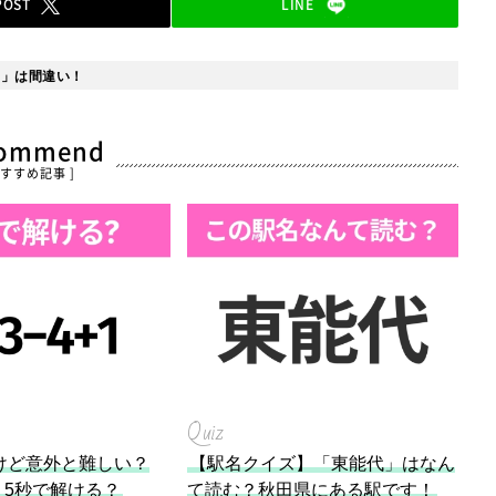
POST
LINE
の」は間違い！
commend
おすすめ記事 ]
Quiz
けど意外と難しい？
【駅名クイズ】「東能代」はなん
1」5秒で解ける？
て読む？秋田県にある駅です！