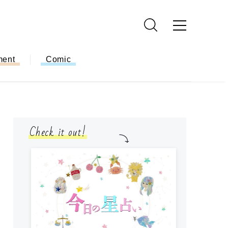
ment
Comic
Check it out!
モ
方
ー