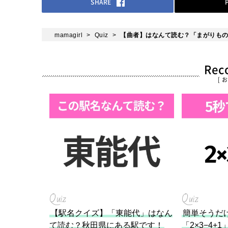
SHARE
mamagirl
Quiz
【曲者】はなんて読む？「まがりも
Re
[ 
Quiz
Quiz
【駅名クイズ】「東能代」はなん
簡単そうだ
て読む？秋田県にある駅です！
「2×3−4+