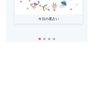
今日の星占い
「お
い！