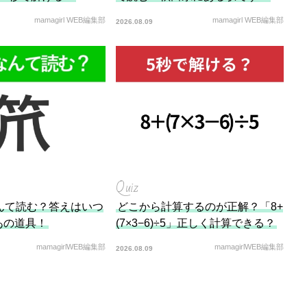
mamagirl WEB編集部
mamagirl WEB編集部
2026.08.09
Quiz
んて読む？答えはいつ
どこから計算するのが正解？「8+
あの道具！
(7×3−6)÷5」正しく計算できる？
mamagirlWEB編集部
mamagirlWEB編集部
2026.08.09