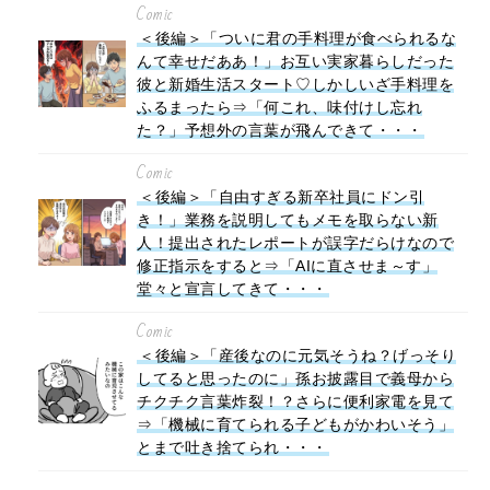
Comic
＜後編＞「ついに君の手料理が食べられるな
んて幸せだああ！」お互い実家暮らしだった
彼と新婚生活スタート♡しかしいざ手料理を
ふるまったら⇒「何これ、味付けし忘れ
た？」予想外の言葉が飛んできて・・・
Comic
＜後編＞「自由すぎる新卒社員にドン引
き！」業務を説明してもメモを取らない新
人！提出されたレポートが誤字だらけなので
修正指示をすると⇒「AIに直させま～す」
堂々と宣言してきて・・・
Comic
＜後編＞「産後なのに元気そうね？げっそり
してると思ったのに」孫お披露目で義母から
チクチク言葉炸裂！？さらに便利家電を見て
⇒「機械に育てられる子どもがかわいそう」
とまで吐き捨てられ・・・