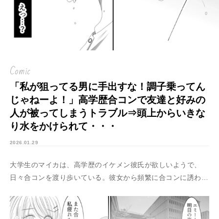
Comic
「私が狙ってる男に手出すな！調子乗ってん
じゃねーよ！」高学歴合コンで友達と好みの
人が被ってしまうトラブル⇒頭上からいきな
り水をかけられて・・・
2026.01.29
大学生のマイカは、高学歴のイケメン彼氏が欲しいようで、
日々合コンを渡り歩いている。彼女から頻繁に合コンに誘われ
るエミは、正直そこまで参加したいと思っていなかったが、毎
回マイカにしつこくお願いされ、半ば強引に参加させられてい
る状態だった。そんなある日、念願の高学歴との合コンをセッ