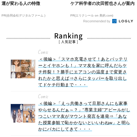
運が変わる人の特徴
ケア科学者の次田哲也さんが案内
PR(合同会社デジタルファーム )
PR(エリクシール on 美的.com)
Recommended by
Ranking
[ 人気記事 ]
Comic
＜後編＞「スマホ充電させて！あとバッテリ
ーとイヤホンも！」ママ友を家に呼んだらケ
チ炸裂！？勝手にエアコンの温度まで変更さ
れたかと思えば⇒さらにタッパーを取り出し
てドケチ行動まで・・・
Comic
＜後編＞「えっ共働きって旦那さんにも家事
やらせるんだぁ～？」“専業主婦”アピールがし
つこいママ友がマウント発言を連発⇒「あな
た授業参観で恥かかないといいわねw」と明ら
かにバカにしてきて・・・