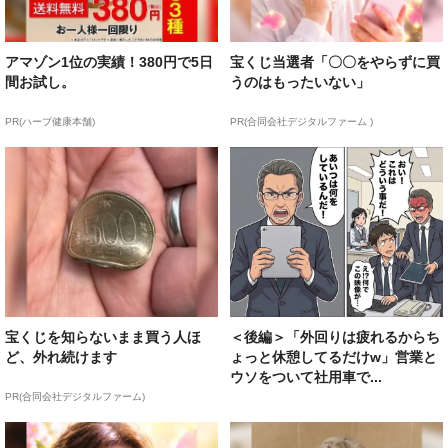
アマゾン1位の実績！380円で5日
宝くじ当選者「〇〇をやらずに買
間お試し。
うのはもったいない」
PR(ハーブ健康本舗)
PR(合同会社デジタルファーム )
宝くじを知らないまま買う人ほ
＜後編＞「外回りは疲れるからち
ど、外れ続けます
ょっと休憩してるだけw」営業と
ウソをついて社用車で...
PR(合同会社デジタルファーム)