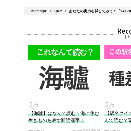
mamagirl
Quiz
あなたの実力を試してみて！「14÷7
Re
[ 
Quiz
Quiz
【海驢】はなんて読む？海に住む
【駅名クイ
生きものを表す難読漢字！
んて読む？
mamagirlWEB編集部