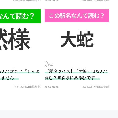
2026.08.08
Quiz
なんて読む？「ぜんよ
【駅名クイズ】「大蛇」はなんて
りません！
読む？青森県にある駅です！
mamagirlWEB編集部
mamagirl WEB編集部
2026.08.08