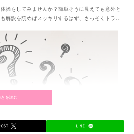
の体操をしてみませんか？簡単そうに見えても意外と
題も解説を読めばスッキリするはず、さっそくトライ
続きを読む
POST
LINE