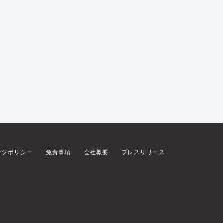
ンツポリシー
免責事項
会社概要
プレスリリース