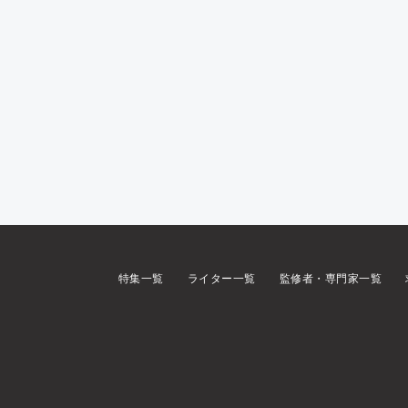
特集一覧
ライター一覧
監修者・専門家一覧