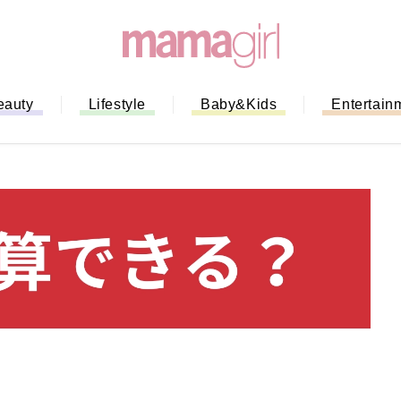
eauty
Lifestyle
Baby&Kids
Entertain
「もう行列に並ばない！」ミスドの
バイルオーダー完全ガイド｜支払い
法から受け取り方までネットオーダ