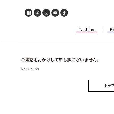
Fashion
B
ご迷惑をおかけして申し訳ございません。
Not Found
トッ
「もう行列に並ば
バイルオーダー完
法から受け取り方