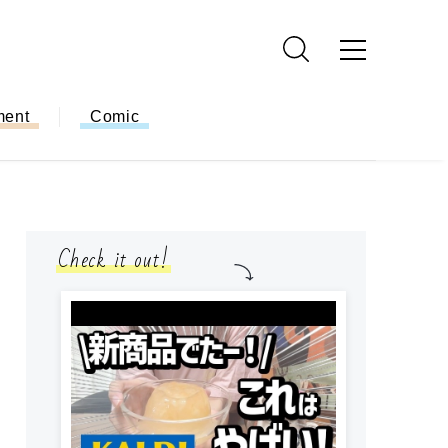
ment
Comic
Check it out!