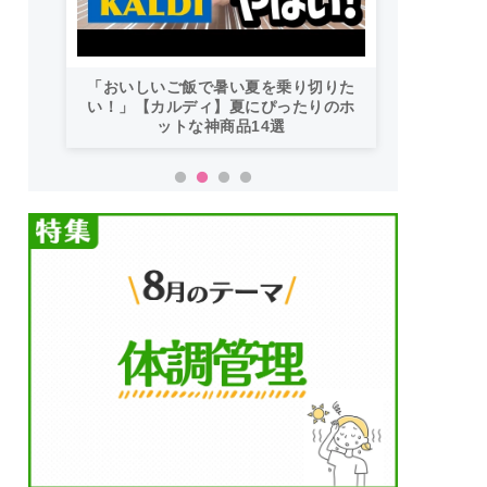
小学生
「おいしいご飯で暑い夏を乗り切りた
簡単
い！」【カルディ】夏にぴったりのホ
ットな神商品14選