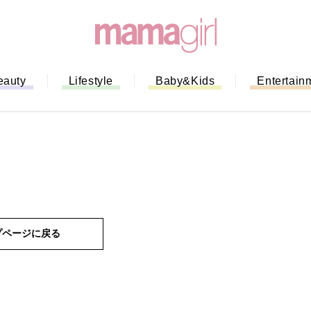
eauty
Lifestyle
Baby&Kids
Entertain
プページに戻る
ない！」ミスドのモ
全ガイド｜支払い方
までネットオーダー