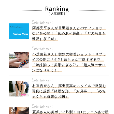
Ranking
[ 人気記事 ]
Entertainment
阿部亮平さんが目黒蓮さんとのオフショット
などを公開！「めめあべ最高」「どの写真も
可愛すぎて滅」
Entertainment
小芝風花さんと実妹の密着ショット！サプラ
イズ公開に「え?！妹ちゃん可愛すぎる♡」
「姉妹揃って美形すぎる♡」「超人気のサロ
ンになりそう！」
Entertainment
村重杏奈さん、露出度高めスタイルで微笑む
写真に反響「綺麗な形」「お見事！」「めち
ゃくちゃ綺麗なお胸」
Entertainment
夏菜さんの美ボディ炸裂！白Tにデニム姿で新