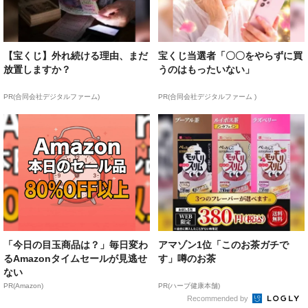
【宝くじ】外れ続ける理由、まだ
宝くじ当選者「〇〇をやらずに買
放置しますか？
うのはもったいない」
PR(合同会社デジタルファーム)
PR(合同会社デジタルファーム )
「今日の目玉商品は？」毎日変わ
アマゾン1位「このお茶ガチで
るAmazonタイムセールが見逃せ
す」噂のお茶
ない
PR(Amazon)
PR(ハーブ健康本舗)
Recommended by