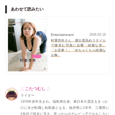
あわせて読みたい
Entertainment
2026.03.19
村重杏奈さん、露出度高めスタイル
で微笑む写真に反響「綺麗な形」
「お見事！」「めちゃくちゃ綺麗な
お胸」
∴ こたつむし ∴
ライター
1976年辰年生まれ。福島県出身。東日本大震災をきっか
けに夫が転職し転勤族となる。福井県に1年半、三重県に
2年目で現在に至る。昔っからのテレビっ子でおもしろい