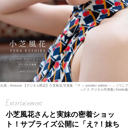
出典：Amazon 【デジタル限定】小芝風花 写真集 『 F ～ another edition ～ 』 (ワニブ
ックス デジタル写真集) Kindle版
Entertainment
小芝風花さんと実妹の密着ショッ
ト！サプライズ公開に「え?！妹ち