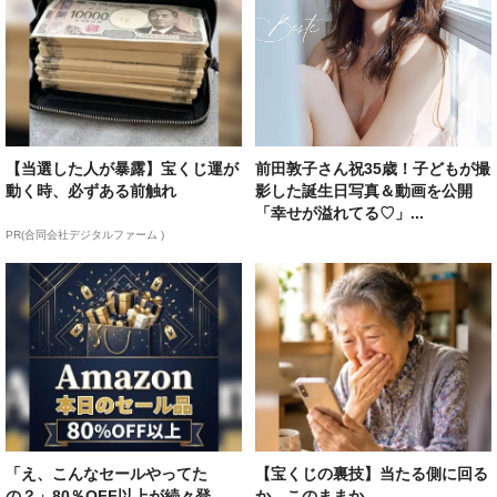
【当選した人が暴露】宝くじ運が
前田敦子さん祝35歳！子どもが撮
動く時、必ずある前触れ
影した誕生日写真＆動画を公開
「幸せが溢れてる♡」...
PR(合同会社デジタルファーム )
「え、こんなセールやってた
【宝くじの裏技】当たる側に回る
の？」80％OFF以上が続々登
か、このままか