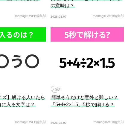
の意味は？
mamagirl WEB編集部
mamagirl WEB編集部
2026.08.07
Quiz
イズ】解ける人いたら
簡単そうだけど意外と難しい？
白に入る文字は？
「5+4÷2×1.5」5秒で解ける？
mamagirl WEB編集部
mamagirlWEB編集部
2026.08.07