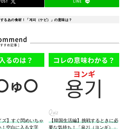
POST
LINE
躍するあの食材！「계피（ケピ）」の意味は？
commend
おすすめ記事 ]
Quiz
イズ】すぐ閃めいちゃ
【韓国生活編】挑戦するときに必
い！空白に入る文字
要な気持ち！「용기（ヨンギ）」