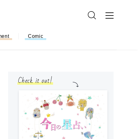
ment
Comic
Check it out!
モ
方
ー