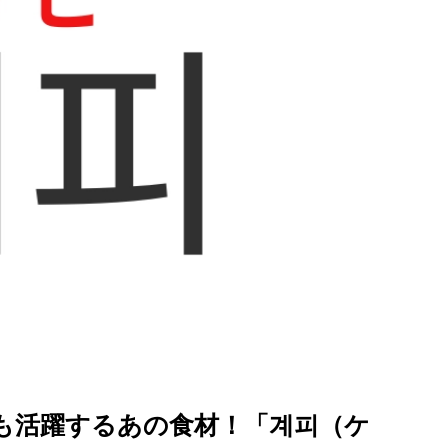
を徹底解説
も活躍するあの食材！「계피（ケ