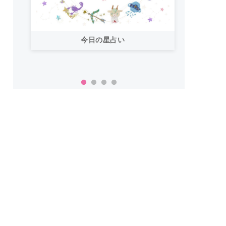
今日の星占い
「お
い！