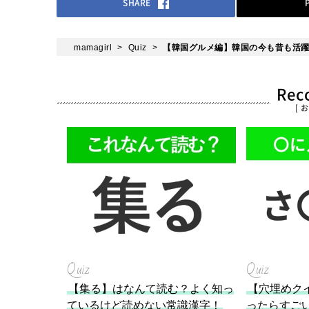
SHARE
mamagirl
Quiz
【韓国グルメ編】韓国の今も昔も活
Re
[ 
Quiz
Quiz
【集る】はなんて読む？よく知っ
【穴埋めク
ているけど読めない常識漢字！
ったらすご