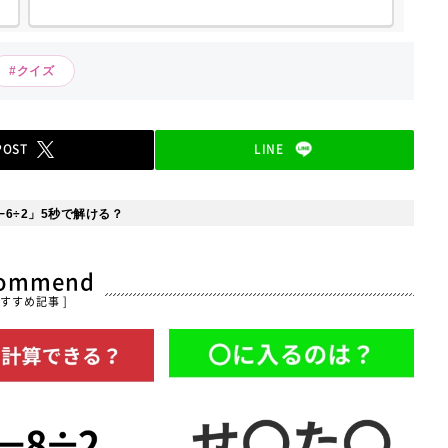
法人顧問業務、税に関する課題や現状のヒア...
#クイズ
POST
LINE
−6÷2」5秒で解ける？
commend
おすすめ記事 ]