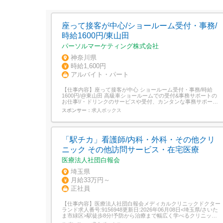
座って接客が中心/ショールーム受付・事務/
時給1600円/東山田
パーソルマーケティング株式会社
神奈川県
時給1,600円
アルバイト・パート
【仕事内容】座って接客が中心 ショールーム受付・事務/時給
1600円/@東山田 高級車ショールームでの受付&事務サポートの
お仕事!/・ドリンクのサービスや受付、カンタンな事務サポート
のみ・時給1600円+交通費は全額支給・水曜定休で予定も立てや
スポンサー：
求人ボックス
すい 土日祝に勤務できる方を歓迎!・ワンランク上の接客スキル
が学べます!・OJTあり、丁寧な引き継ぎで安心スタート 高級車
ショール...
「駅チカ」看護師/内科・外科・その他クリ
ニック その他訪問サービス・在宅医療
医療法人社団白報会
埼玉県
月給33万円～
正社員
【仕事内容】医療法人社団白報会メディカルクリニックドクター
ランド求人番号:9156948更新日:2026年06月08日<埼玉県/さいた
ま市緑区>駅徒歩8分!予防から治療まで幅広く学べるクリニック <
正看・外来・正職員>給与月収33.0万円 ～年収420万円 ～勤務地