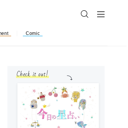
ment
Comic
Check it out!
モ
方
ー