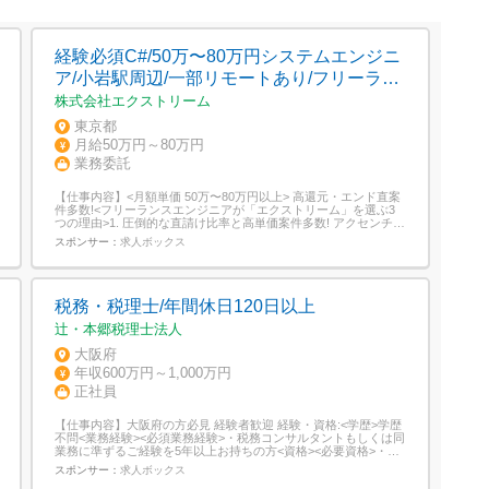
経験必須C#/50万〜80万円システムエンジニ
ア/小岩駅周辺/一部リモートあり/フリーラン
ス
株式会社エクストリーム
東京都
月給50万円～80万円
業務委託
【仕事内容】<月額単価 50万〜80万円以上> 高還元・エンド直案
件多数!<フリーランスエンジニアが「エクストリーム」を選ぶ3
つの理由>1. 圧倒的な直請け比率と高単価案件多数! アクセンチュ
ア、NTTデータ、富士ソフト等、日本を代表するトップ企業と直
スポンサー：
求人ボックス
接取引。 商流が浅いため、高単価アサインが可能です。2. 制作
会社が母体の「技術がわかる」サポート。 営業担当が技術スタッ
クを深...
税務・税理士/年間休日120日以上
辻・本郷税理士法人
大阪府
年収600万円～1,000万円
正社員
【仕事内容】大阪府の方必見 経験者歓迎 経験・資格:<学歴>学歴
不問<業務経験><必須業務経験>・税務コンサルタントもしくは同
業務に準ずるご経験を5年以上お持ちの方<資格><必要資格>・税
理士科目3科目以上の合格者<給与>年収600万円~1000万円<職種>
スポンサー：
求人ボックス
税務・税理士<この求人のポイント>税務コンサルタントとして、