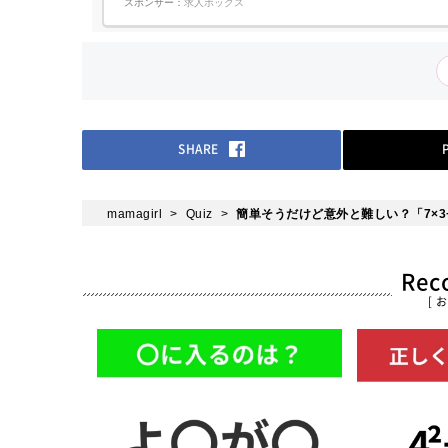
スポンサー：
求人ボックス
埼玉県さいたま市緑区 埼玉高速鉄道 「浦和美園」駅 徒歩8分ア
ドバイザーより埼玉県さいたま市緑区に...
SHARE
mamagirl
Quiz
簡単そうだけど意外と難しい？「7×3
Re
[ 