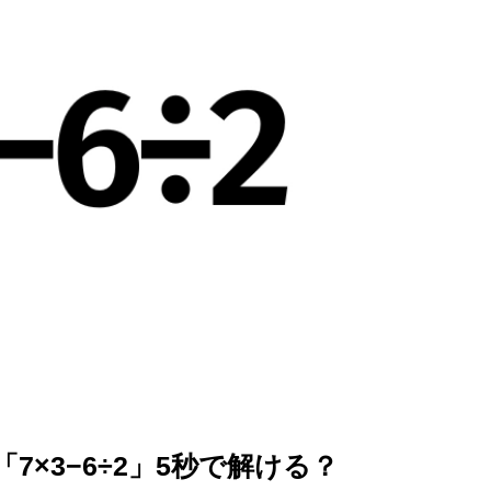
を徹底解説
×3−6÷2」5秒で解ける？