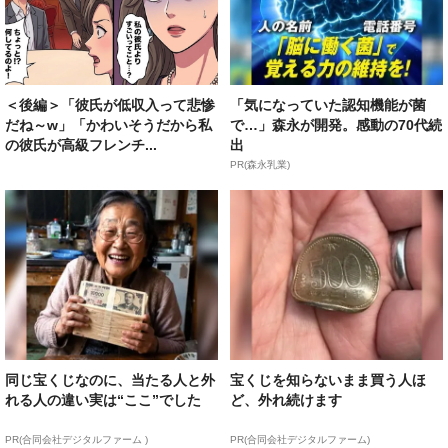
＜後編＞「彼氏が低収入って悲惨
「気になっていた認知機能が菌
だね～w」「かわいそうだから私
で…」森永が開発。感動の70代続
の彼氏が高級フレンチ...
出
PR(森永乳業)
同じ宝くじなのに、当たる人と外
宝くじを知らないまま買う人ほ
れる人の違い実は“ここ”でした
ど、外れ続けます
PR(合同会社デジタルファーム )
PR(合同会社デジタルファーム)