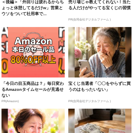
＜後編＞「外回りは疲れるからち
売り場じゃ教えてくれない！当た
ょっと休憩してるだけw」営業と
る人だけがやってる宝くじの習慣
ウソをついて社用車で...
PR(合同会社デジタルファーム )
「今日の目玉商品は？」毎日変わ
宝くじ当選者「〇〇をやらずに買
るAmazonタイムセールが見逃せ
うのはもったいない」
ない
PR(Amazon)
PR(合同会社デジタルファーム )