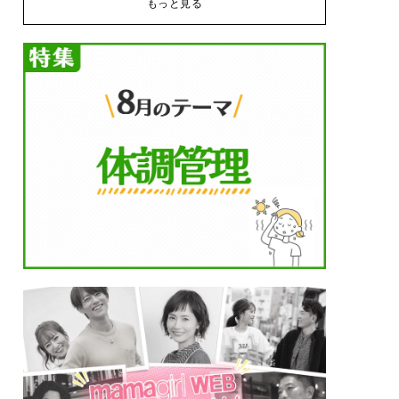
もっと見る