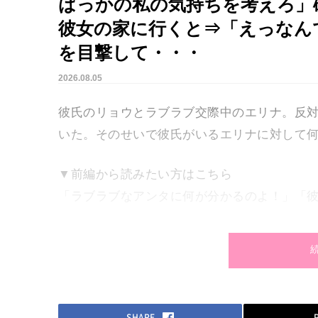
ばっかの私の気持ちを考えろ」
彼女の家に行くと⇒「えっなん
を目撃して・・・
2026.08.05
彼氏のリョウとラブラブ交際中のエリナ。反
いた。そのせいで彼氏がいるエリナに対して
係になってしまった2人。ある日、ミオと仲直
▼前編から読みたい方はこちら
に。しかし、そこで見かけたのは、なんとエ
「ラブラブなアンタに何が分かるのよ！」「
でメンタル不安定な友達。彼女の家に行くと
撃して・・・
SHARE