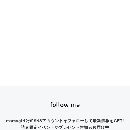
follow me
mamagirl公式SNSアカウントをフォローして最新情報をGET!
読者限定イベントやプレゼント告知もお届け中