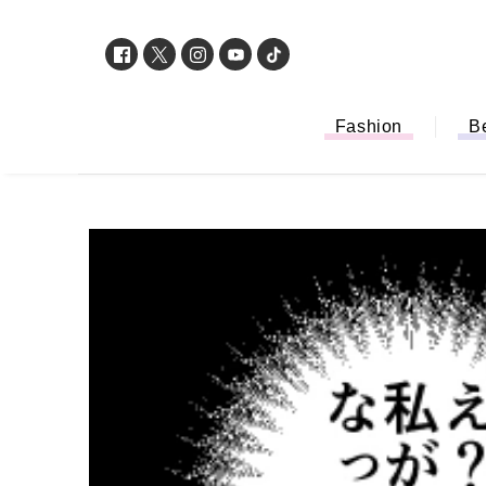
Fashion
B