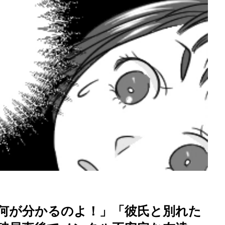
を徹底解説
何が分かるのよ！」「彼氏と別れた