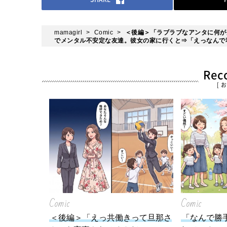
mamagirl
Comic
＜後編＞「ラブラブなアンタに何が
でメンタル不安定な友達。彼女の家に行くと⇒「えっなんで
Re
[ 
Comic
Comic
＜後編＞「えっ共働きって旦那さ
「なんで勝