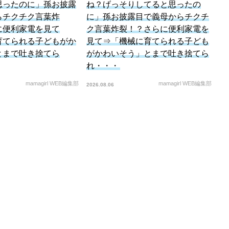
思ったのに」孫お披露
ね？げっそりしてると思ったの
らチクチク言葉炸
に」孫お披露目で義母からチクチ
に便利家電を見て
ク言葉炸裂！？さらに便利家電を
育てられる子どもがか
見て⇒「機械に育てられる子ども
とまで吐き捨てら
がかわいそう」とまで吐き捨てら
れ・・・
mamagirl WEB編集部
mamagirl WEB編集部
2026.08.06