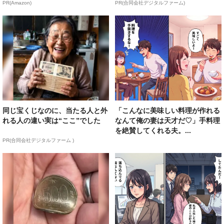
PR(Amazon)
PR(合同会社デジタルファーム)
同じ宝くじなのに、当たる人と外
「こんなに美味しい料理が作れる
れる人の違い実は“ここ”でした
なんて俺の妻は天才だ♡」手料理
を絶賛してくれる夫。...
PR(合同会社デジタルファーム )