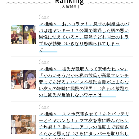
Ranking
[ 人気記事 ]
Comic
＜後編＞「おいコラァ！」息子の同級生のパ
パは超ヤンキー！？公園で遭遇した柄の悪い
男性に怯えていると、突然子ども同士のトラ
ブルが勃発⇒いきなり怒鳴られてしまっ
て・・・
Comic
＜後編＞「彼氏が低収入って悲惨だね～w」
「かわいそうだから私の彼氏が高級フレンチ
奢ってあげる」ハイスペ彼氏自慢が止まらな
い友人の嫌味に我慢の限界！⇒言われ放題な
のに彼氏が反論しないワケとは・・・
Comic
＜後編＞「スマホ充電させて！あとバッテリ
ーとイヤホンも！」ママ友を家に呼んだらケ
チ炸裂！？勝手にエアコンの温度まで変更さ
れたかと思えば⇒さらにタッパーを取り出し