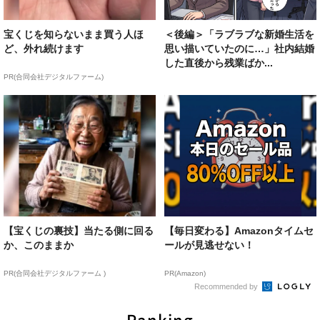
宝くじを知らないまま買う人ほ
＜後編＞「ラブラブな新婚生活を
ど、外れ続けます
思い描いていたのに…」社内結婚
した直後から残業ばか...
PR(合同会社デジタルファーム)
【宝くじの裏技】当たる側に回る
【毎日変わる】Amazonタイムセ
か、このままか
ールが見逃せない！
PR(合同会社デジタルファーム )
PR(Amazon)
Recommended by