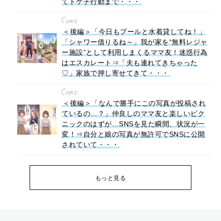
てドケチ行動まで・・・
Comic
＜後編＞「今日もプールと水着貸してね！」
「シャワー借りるね～」我が家を“無料レジャ
ー施設”として利用しまくるママ友！迷惑行為
はエスカレート⇒「夫も連れてきちゃった
♡」家族で押し寄せてきて・・・
Comic
＜後編＞「なんで勝手にこの写真が投稿され
ているの…？」仲良しのママ友と楽しいピク
ニックのはずが…SNSを見た瞬間、状況が一
変！⇒自分と娘の写真が無許可でSNSに公開
されていて・・・
もっと見る