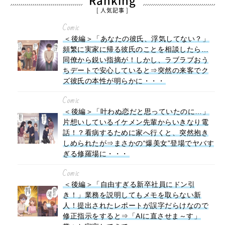
Ranking
[ 人気記事 ]
Comic
＜後編＞「あなたの彼氏、浮気してない？」
頻繁に実家に帰る彼氏のことを相談したら…
同僚から鋭い指摘が！しかし、ラブラブおう
ちデートで安心していると⇒突然の来客でク
ズ彼氏の本性が明らかに・・・
Comic
＜後編＞「叶わぬ恋だと思っていたのに…」
片想いしているイケメン先輩からいきなり電
話！？看病するために家へ行くと、突然抱き
しめられたが⇒まさかの“爆美女”登場でヤバす
ぎる修羅場に・・・
Comic
＜後編＞「自由すぎる新卒社員にドン引
き！」業務を説明してもメモを取らない新
人！提出されたレポートが誤字だらけなので
修正指示をすると⇒「AIに直させま～す」