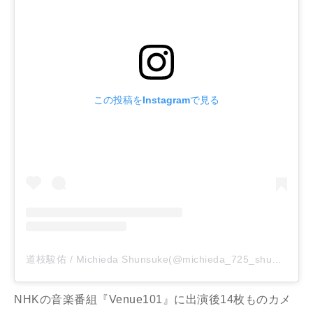
この投稿をInstagramで見る
道枝駿佑 / Michieda Shunsuke(@michieda_725_shunsuke)がシェアした投稿
NHKの音楽番組『Venue101』に出演後14枚ものカメ