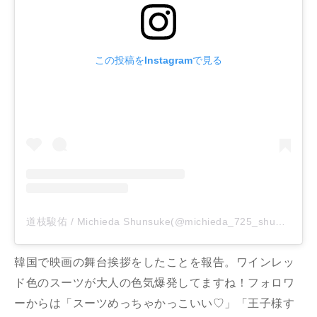
この投稿をInstagramで見る
道枝駿佑 / Michieda Shunsuke(@michieda_725_shunsuke)がシェアした投稿
韓国で映画の舞台挨拶をしたことを報告。ワインレッ
ド色のスーツが大人の色気爆発してますね！フォロワ
ーからは「スーツめっちゃかっこいい♡」「王子様す