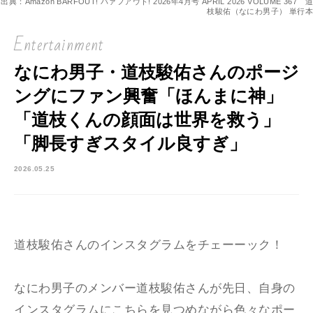
出典：Amazon BARFOUT! バァフアウト! 2026年4月号 APRIL 2026 VOLUME 367 道
枝駿佑（なにわ男子） 単行本
Entertainment
なにわ男子・道枝駿佑さんのポージ
ングにファン興奮「ほんまに神」
「道枝くんの顔面は世界を救う」
「脚長すぎスタイル良すぎ」
2026.05.25
道枝駿佑さんのインスタグラムをチェーーック！
なにわ男子のメンバー道枝駿佑さんが先日、自身の
インスタグラムにこちらを見つめながら色々なポー