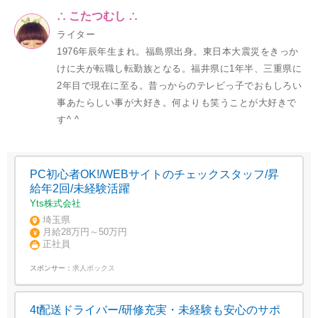
∴ こたつむし ∴
ライター
1976年辰年生まれ。福島県出身。東日本大震災をきっか
けに夫が転職し転勤族となる。福井県に1年半、三重県に
2年目で現在に至る。昔っからのテレビっ子でおもしろい
事あたらしい事が大好き。何よりも笑うことが大好きで
す^ ^
PC初心者OK!/WEBサイトのチェックスタッフ/昇
給年2回/未経験活躍
Yts株式会社
埼玉県
月給28万円～50万円
正社員
スポンサー：
求人ボックス
4t配送ドライバー/研修充実・未経験も安心のサポ