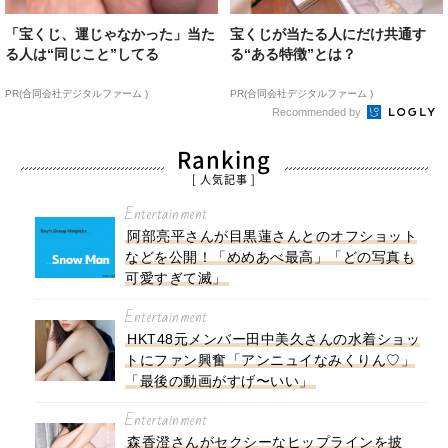
「宝くじ、運じゃなかった」当た
宝くじが当たる人にだけ共通す
る人は“同じこと”してる
る“ある特徴”とは？
PR(合同会社デジタルファーム )
PR(合同会社デジタルファーム )
Recommended by
Ranking
[ 人気記事 ]
Entertainment
阿部亮平さんが目黒蓮さんとのオフショット
などを公開！「めめあべ最高」「どの写真も
可愛すぎて滅」
Entertainment
HKT48元メンバー田中美久さんの水着ショッ
トにファン興奮「アンニュイなみくりん♡」
「最後の動画がすげ〜いい」
Entertainment
森香澄さんがセクシーなヒップラインを披