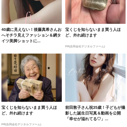
40歳に見えない！後藤真希さんお
宝くじを知らないまま買う人ほ
へそチラ見えファッション＆網タ
ど、外れ続けます
イツ美脚ショットに...
PR(合同会社デジタルファーム)
宝くじを知らないまま買う人ほ
前田敦子さん祝35歳！子どもが撮
ど、外れ続けます
影した誕生日写真＆動画を公開
「幸せが溢れてる♡」...
PR(合同会社デジタルファーム)