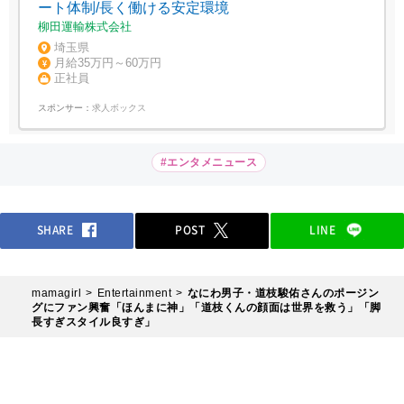
ート体制/長く働ける安定環境
柳田運輸株式会社
埼玉県
月給35万円～60万円
正社員
スポンサー：
求人ボックス
#エンタメニュース
SHARE
POST
LINE
mamagirl
Entertainment
なにわ男子・道枝駿佑さんのポージン
グにファン興奮「ほんまに神」「道枝くんの顔面は世界を救う」「脚
長すぎスタイル良すぎ」