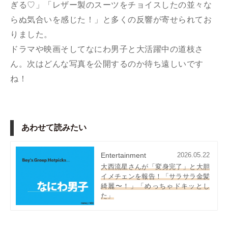
ぎる♡」「レザー製のスーツをチョイスしたの並々な
らぬ気合いを感じた！」と多くの反響が寄せられてお
りました。
ドラマや映画そしてなにわ男子と大活躍中の道枝さ
ん。次はどんな写真を公開するのか待ち遠しいです
ね！
あわせて読みたい
Entertainment
2026.05.22
大西流星さんが「変身完了」と大胆
イメチェンを報告！「サラサラ金髪
綺麗〜！」「めっちゃドキッとし
た」