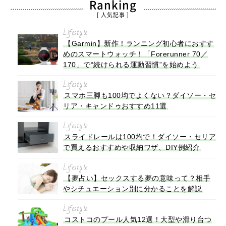
Ranking
[ 人気記事 ]
Lifestyle
【Garmin】新作！ランニング初心者におすす
めのスマートウォッチ！「Forerunner 70／
170」で“続けられる運動習慣”を始めよう
Lifestyle
スマホ三脚も100均でよくない？ダイソー・セ
リア・キャンドゥおすすめ11選
Lifestyle
スライドレールは100均で！ダイソー・セリア
で買えるおすすめや収納ワザ、DIY例紹介
Lifestyle
【夢占い】セックスする夢の意味って？相手
やシチュエーション別に分かることを解説
Lifestyle
コストコのプール人気12選！大型や滑り台つ