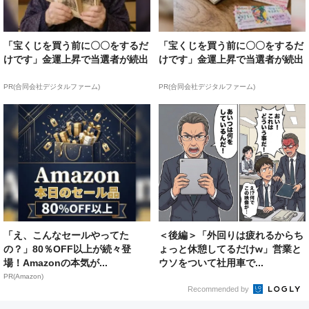
「宝くじを買う前に〇〇をするだ
「宝くじを買う前に〇〇をするだ
けです」金運上昇で当選者が続出
けです」金運上昇で当選者が続出
PR(合同会社デジタルファーム)
PR(合同会社デジタルファーム)
「え、こんなセールやってた
＜後編＞「外回りは疲れるからち
の？」80％OFF以上が続々登
ょっと休憩してるだけw」営業と
場！Amazonの本気が...
ウソをついて社用車で...
PR(Amazon)
Recommended by