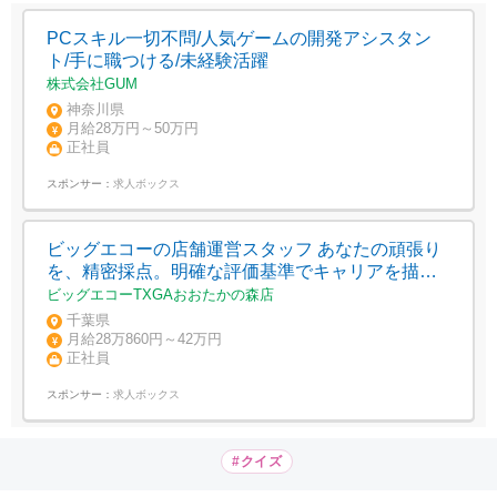
PCスキル一切不問/人気ゲームの開発アシスタン
ト/手に職つける/未経験活躍
株式会社GUM
神奈川県
月給28万円～50万円
正社員
スポンサー：
求人ボックス
ビッグエコーの店舗運営スタッフ あなたの頑張り
を、精密採点。明確な評価基準でキャリアを描け
ます
ビッグエコーTXGAおおたかの森店
千葉県
月給28万860円～42万円
正社員
スポンサー：
求人ボックス
#クイズ