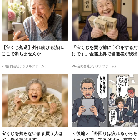
【宝くじ落選】外れ続ける流れ、
「宝くじを買う前に〇〇をするだ
ここで断ちませんか
けです」金運上昇で当選者が続出
PR(合同会社デジタルファーム )
PR(合同会社デジタルファーム)
宝くじを知らないまま買う人ほ
＜後編＞「外回りは疲れるからち
ど、外れ続けます
ょっと休憩してるだけw」営業と