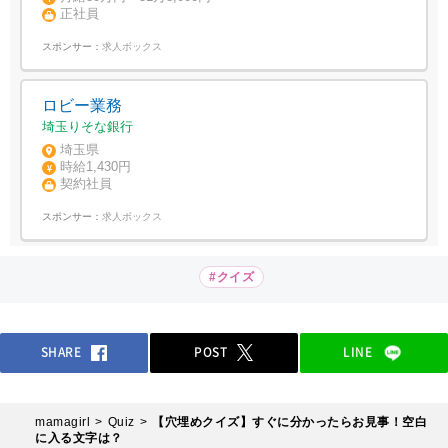
正社員
スポンサー：
求人ボックス
ロビー業務
埼玉りそな銀行
埼玉県
時給1,430円
契約社員
スポンサー：
求人ボックス
#クイズ
SHARE
POST
LINE
mamagirl
Quiz
【穴埋めクイズ】すぐに分かったらお見事！空白
に入る文字は？