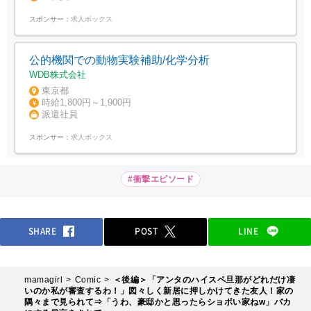
スポンサー：
求人ボックス
公的機関での動物実験補助/化学分析
WDB株式会社
東京都
時給1,800円～1,900円
派遣社員
スポンサー：
求人ボックス
#衝撃エピソード
SHARE
POST
LINE
mamagirl
Comic
＜後編＞「アンタのハイスペ旦那がどれだけ凄
いのか私が審査するわ！」図々しく新居に押しかけてきた友人！家の
隅々まで見られて⇒「うわ、豪邸かと思ったらショボい家ねw」バカ