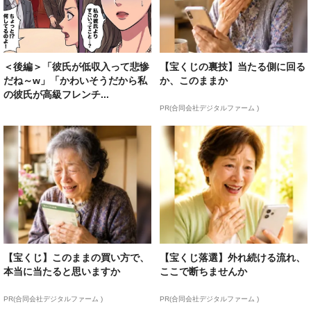
＜後編＞「彼氏が低収入って悲惨
【宝くじの裏技】当たる側に回る
だね～w」「かわいそうだから私
か、このままか
の彼氏が高級フレンチ...
PR(合同会社デジタルファーム )
【宝くじ】このままの買い方で、
【宝くじ落選】外れ続ける流れ、
本当に当たると思いますか
ここで断ちませんか
PR(合同会社デジタルファーム )
PR(合同会社デジタルファーム )