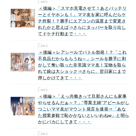
Comic
＜後編＞「スマホ充電させて！あとバッテリ
ーとイヤホンも！」ママ友を家に呼んだらケ
チ炸裂！？勝手にエアコンの温度まで変更さ
れたかと思えば⇒さらにタッパーを取り出し
てドケチ行動まで・・・
Comic
＜後編＞レアシールでバトル勃発！？「これ
不良品だからもらうね～」シールを勝手に剥
がして奪い取った非常識ママ友！宝物を取ら
れて娘は大ショック⇒さらに、翌日家にまで
押しかけてきて・・・
Comic
＜後編＞「えっ共働きって旦那さんにも家事
やらせるんだぁ～？」“専業主婦”アピールがし
つこいママ友がマウント発言を連発⇒「あな
た授業参観で恥かかないといいわねw」と明ら
かにバカにしてきて・・・
Comic