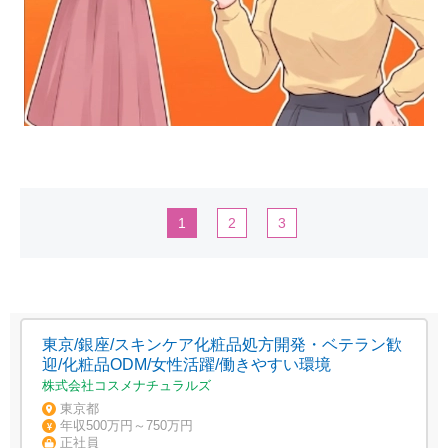
1
2
3
東京/銀座/スキンケア化粧品処方開発・ベテラン歓
迎/化粧品ODM/女性活躍/働きやすい環境
株式会社コスメナチュラルズ
東京都
年収500万円～750万円
正社員