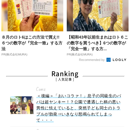
８月のロト6はこの方法で買え!!
【昭和43年以前生まれはロト６こ
６つの数字が『完全一致』する方
の数字を買うべき】6つの数字が
法
「完全一致」する方...
PR(株式会社MURA)
PR(株式会社MURA)
Recommended by
Ranking
[ 人気記事 ]
Comic
＜後編＞「おいコラァ！」息子の同級生のパ
パは超ヤンキー！？公園で遭遇した柄の悪い
男性に怯えていると、突然子ども同士のトラ
ブルが勃発⇒いきなり怒鳴られてしまっ
て・・・