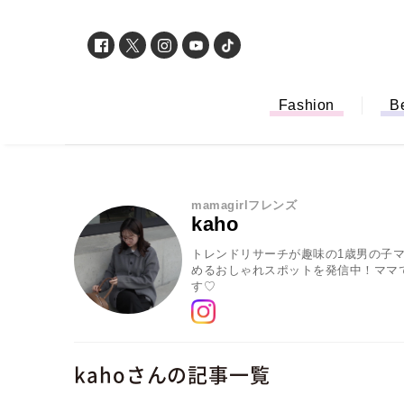
Fashion
B
mamagirlフレンズ
kaho
トレンドリサーチが趣味の1歳男の子マ
めるおしゃれスポットを発信中！ママ
す♡
「もう行列に並ば
kahoさんの記事一覧
バイルオーダー完
法から受け取り方