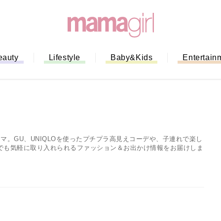
eauty
Lifestyle
Baby&Kids
Entertain
マ。GU、UNIQLOを使ったプチプラ高見えコーデや、子連れで楽し
でも気軽に取り入れられるファッション＆お出かけ情報をお届けしま
ない！」ミスドのモ
全ガイド｜支払い方
までネットオーダー