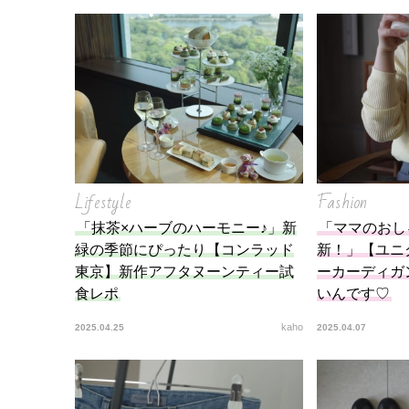
を徹
Lifestyle
Fashion
「抹茶×ハーブのハーモニー♪」新
「ママのおし
緑の季節にぴったり【コンラッド
新！」【ユニ
東京】新作アフタヌーンティー試
ーカーディガ
食レポ
いんです♡
kaho
2025.04.25
2025.04.07