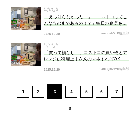
Lifestyle
「えっ知らなかった！」「コストコってこ
んなものまであるの！？」毎日の食卓を豪
華にする商品25選【第2弾】
mamagirlWEB編集部
2025.12.30
Lifestyle
「買って損なし！」コストコの買い物とア
レンジは料理上手さんのマネすればOK！マ
ニアおすすめの人気商品25選【第1弾】
mamagirlWEB編集部
2025.12.29
1
2
3
4
5
6
7
8