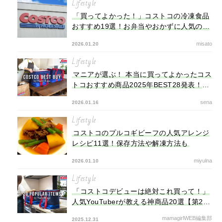
Lifestyle
「買ってよかった！」コストコの冷凍食品
おすすめ19選！お弁当やおかずに人気の最
強コスパ商品
misato
2026.01.20
Lifestyle
マニアが選ぶ！ 本当に買ってよかったコス
トコおすすめ商品2025年BEST28発表！
【第1弾】
sena
2026.01.16
Lifestyle
コストコのプルコギビーフの人気アレンジ
レシピ11選！保存方法や解凍方法も
miyulna
2026.01.10
Lifestyle
「コストコデビューは絶対これ買って！」
人気YouTuberが教える神商品20選【第2
弾】
mamagirlWEB編集部
2025.12.31