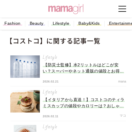
Fashion
Beauty
Lifestyle
Baby&Kids
Entertainm
【コストコ】に関する記事一覧
Lifestyle
【防災士監修】水2リットルはどこが安
い？スーパーやネット通販の値段とお得に
買う方法
mana
2026.02.21
Lifestyle
【イタリアから直送！】コストコのティラ
ミスカップの値段やカロリーは？おしゃれ
容器の再利用法も
マコ
2026.02.11
Lifestyle