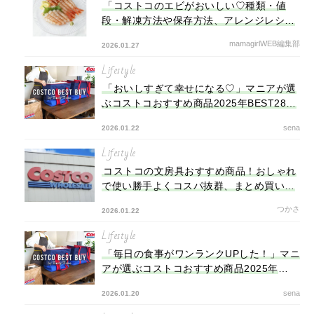
「コストコのエビがおいしい♡種類・値
段・解凍方法や保存方法、アレンジレシピ
まで解説」
mamagirlWEB編集部
2026.01.27
Lifestyle
「おいしすぎて幸せになる♡」マニアが選
ぶコストコおすすめ商品2025年BEST28発
表！【第3弾】
sena
2026.01.22
Lifestyle
コストコの文房具おすすめ商品！おしゃれ
で使い勝手よくコスパ抜群、まとめ買いに
も
つかさ
2026.01.22
Lifestyle
「毎日の食事がワンランクUPした！」マニ
アが選ぶコストコおすすめ商品2025年
BEST28発表！【第2弾】
sena
2026.01.20