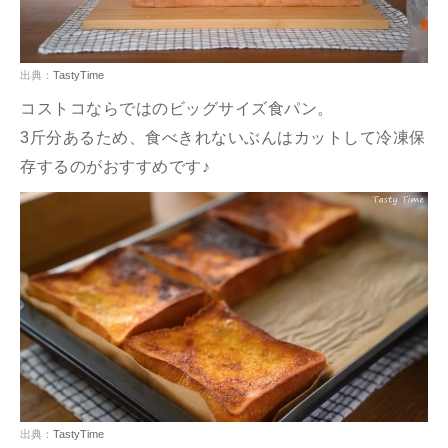
出典：
TastyTime
コストコならではのビッグサイズ食パン。
3斤分あるため、食べきれないぶんはカットして冷凍保
存するのがおすすめです♪
出典：
TastyTime