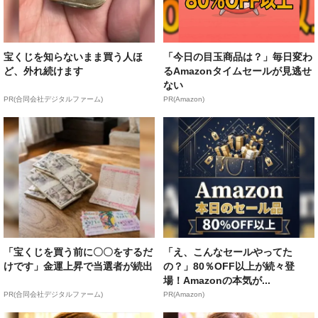
宝くじを知らないまま買う人ほ
「今日の目玉商品は？」毎日変わ
ど、外れ続けます
るAmazonタイムセールが見逃せ
ない
PR(合同会社デジタルファーム)
PR(Amazon)
「宝くじを買う前に〇〇をするだ
「え、こんなセールやってた
けです」金運上昇で当選者が続出
の？」80％OFF以上が続々登
場！Amazonの本気が...
PR(合同会社デジタルファーム)
PR(Amazon)