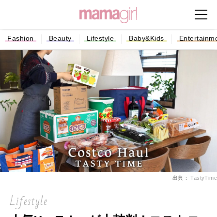
Fashion
Beauty
Lifestyle
Baby&Kids
Entertainm
出典：
TastyTime
Lifestyle