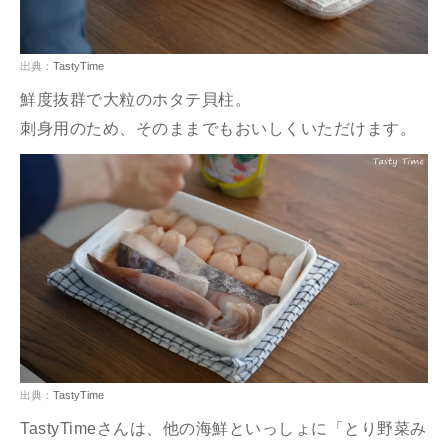
出典：
TastyTime
鮮度抜群で大粒のホタテ貝柱。
刺身用のため、そのままでもおいしくいただけます。
出典：
TastyTime
TastyTimeさんは、他の海鮮といっしょに「とり野菜み