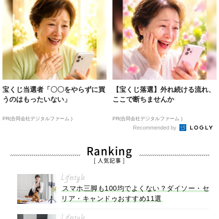
宝くじ当選者「〇〇をやらずに買
【宝くじ落選】外れ続ける流れ、
うのはもったいない」
ここで断ちませんか
PR(合同会社デジタルファーム )
PR(合同会社デジタルファーム )
Recommended by
Ranking
[ 人気記事 ]
Lifestyle
スマホ三脚も100均でよくない？ダイソー・セ
リア・キャンドゥおすすめ11選
Lifestyle