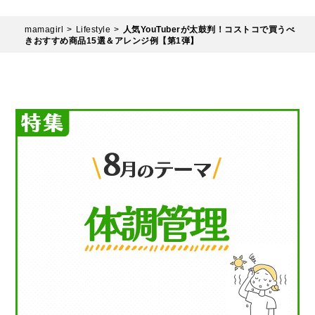
mamagirl
Lifestyle
人気YouTuberが太鼓判！コストコで買うべ
きおすすめ商品15選＆アレンジ例【第1弾】