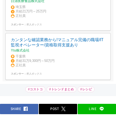
日清医療食品株式会社
埼玉県
月給21万円～25万円
正社員
スポンサー：
求人ボックス
カンタンな確認業務から!マニュアル完備の職場/IT
監視オペレーター/資格取得支援あり
Yts株式会社
千葉県
月給31万9,300円～50万円
正社員
スポンサー：
求人ボックス
#コストコ
#トレンドまとめ
#レシピ
SHARE
POST
LINE