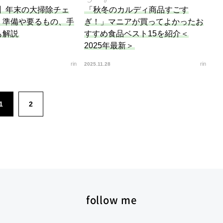
版】年末の大掃除チェ
「秋冬のカルディ商品すごす
！準備や要るもの、手
ぎ！」マニアが買ってよかったお
も解説
すすめ食品ベスト15を紹介＜
2025年最新＞
rin
rin
2025.11.28
1
2
follow me