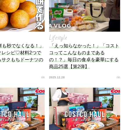
Lifestyle
餅も秒でなくなる！」
「えっ知らなかった！」「コスト
クレシピ♡材料2つで
コってこんなものまである
るサクもちドーナツの
の！？」毎日の食卓を豪華にする
商品25選【第2弾】
rin
rin
2025.12.28