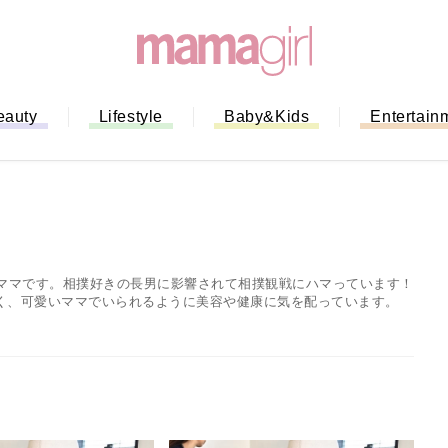
eauty
Lifestyle
Baby&Kids
Entertain
族ママです。相撲好きの長男に影響されて相撲観戦にハマっています！
く、可愛いママでいられるように美容や健康に気を配っています。
ない！」ミスドのモ
全ガイド｜支払い方
までネットオーダー