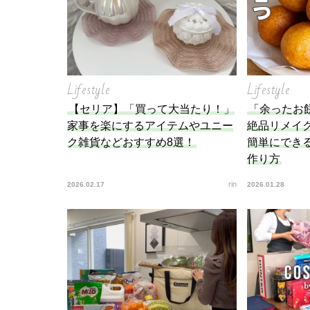
Lifestyle
Lifestyle
【セリア】「買って大当たり！」
「余ったお
家事を楽にするアイテムやユニー
絶品リメイ
ク雑貨などおすすめ8選！
簡単にでき
作り方
rin
2026.02.17
2026.01.28