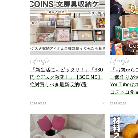
を徹
Lifestyle
Lifestyle
「新生活にもピッタリ！」「330
「お肉から
円でデスク激変！」【3COINS】
ご飯作りが
絶対買うべき最新収納6選
YouTube
コストコ食品
rin
2026.03.31
2026.02.28