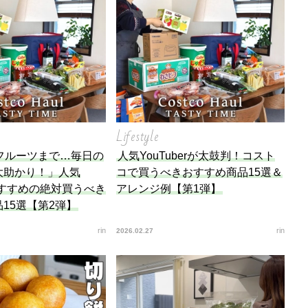
底解説
今日の星占い
Lifestyle
フルーツまで…毎日の
人気YouTuberが太鼓判！コスト
大助かり！」人気
コで買うべきおすすめ商品15選＆
rおすすめの絶対買うべき
アレンジ例【第1弾】
15選【第2弾】
rin
rin
2026.02.27