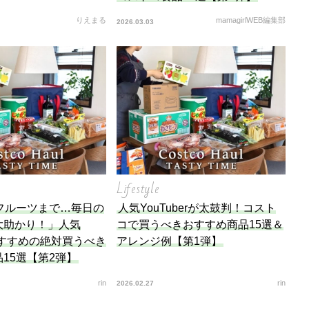
りえまる
mamagirlWEB編集部
2026.03.03
Lifestyle
フルーツまで…毎日の
人気YouTuberが太鼓判！コスト
大助かり！」人気
コで買うべきおすすめ商品15選＆
rおすすめの絶対買うべき
アレンジ例【第1弾】
15選【第2弾】
rin
rin
2026.02.27