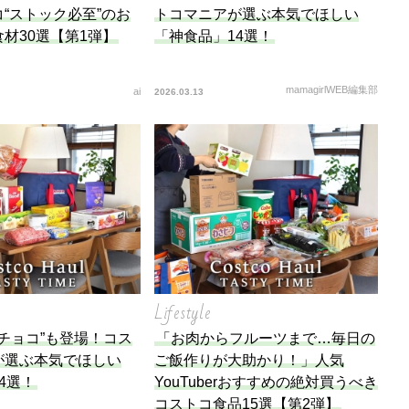
“ストック必至”のお
トコマニアが選ぶ本気でほしい
材30選【第1弾】
「神食品」14選！
mamagirlWEB編集部
ai
2026.03.13
Lifestyle
チョコ”も登場！コス
「お肉からフルーツまで…毎日の
が選ぶ本気でほしい
ご飯作りが大助かり！」人気
4選！
YouTuberおすすめの絶対買うべき
コストコ食品15選【第2弾】