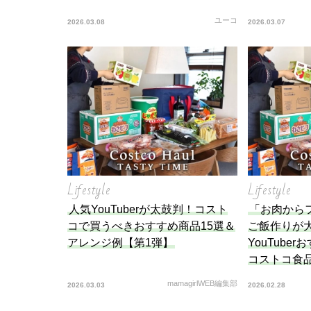
ユーコ
2026.03.08
2026.03.07
Lifestyle
Lifestyle
人気YouTuberが太鼓判！コスト
「お肉から
コで買うべきおすすめ商品15選＆
ご飯作りが
アレンジ例【第1弾】
YouTube
コストコ食品
mamagirlWEB編集部
2026.03.03
2026.02.28