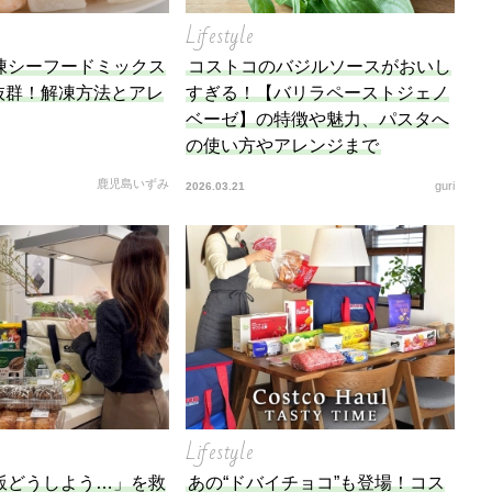
底解説
Lifestyle
凍シーフードミックス
コストコのバジルソースがおいし
今日の星占い
抜群！解凍方法とアレ
すぎる！【バリラペーストジェノ
ベーゼ】の特徴や魅力、パスタへ
の使い方やアレンジまで
鹿児島いずみ
guri
2026.03.21
Lifestyle
飯どうしよう…」を救
あの“ドバイチョコ”も登場！コス