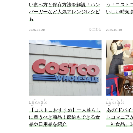
い食べ方と保存方法を解説！ハン
う！コストコ
バーガーなど人気アレンジレシピ
いしい時短食
も
るはまる
2026.03.20
2026.03.19
Lifestyle
Lifestyle
【コストコおすすめ】一人暮らし
あの“ドバイ
に買うべき商品！節約もできる食
トコマニア
品や日用品を紹介
「神食品」1