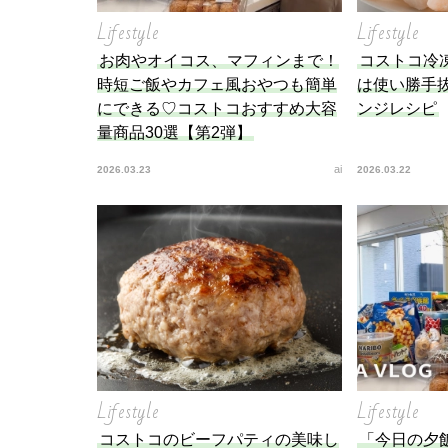
を徹
Lifestyle
Lifestyle
お肉やオイコス、マフィンまで！
コストコ冷
時短ご飯やカフェ風おやつも簡単
は使い勝手
にできる♡コストコおすすめ大容
ンジレシピ
量商品30選【第2弾】
ai
2026.03.23
2026.03.22
Lifestyle
Lifestyle
コストコのビーフパティの美味し
「今日の夕