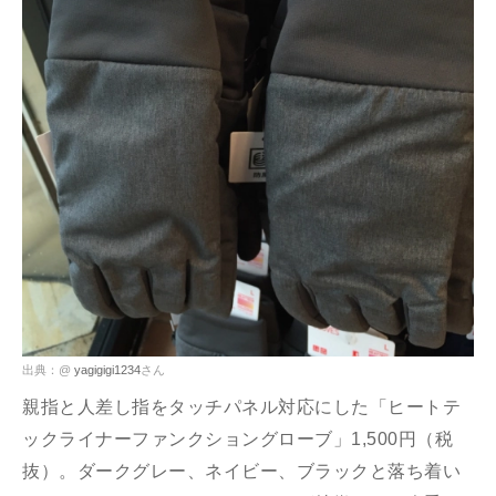
出典：@
yagigigi1234
さん
親指と人差し指をタッチパネル対応にした「ヒートテ
ックライナーファンクショングローブ」1,500円（税
抜）。ダークグレー、ネイビー、ブラックと落ち着い