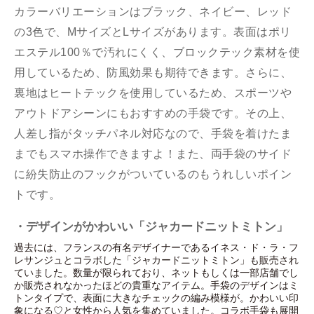
カラーバリエーションはブラック、ネイビー、レッド
の3色で、MサイズとLサイズがあります。表面はポリ
エステル100％で汚れにくく、ブロックテック素材を使
用しているため、防風効果も期待できます。さらに、
裏地はヒートテックを使用しているため、スポーツや
アウトドアシーンにもおすすめの手袋です。その上、
人差し指がタッチパネル対応なので、手袋を着けたま
までもスマホ操作できますよ！また、両手袋のサイド
に紛失防止のフックがついているのもうれしいポイン
トです。
・デザインがかわいい「ジャカードニットミトン」
過去には、フランスの有名デザイナーであるイネス・ド・ラ・フ
レサンジュとコラボした「ジャカードニットミトン」も販売され
ていました。数量が限られており、ネットもしくは一部店舗でし
か販売されなかったほどの貴重なアイテム。手袋のデザインはミ
トンタイプで、表面に大きなチェックの編み模様が。かわいい印
象になる♡と女性から人気を集めていました。コラボ手袋も展開