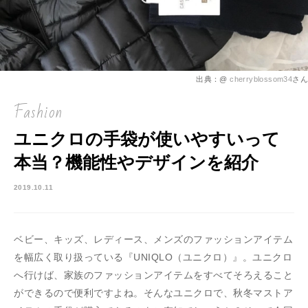
出典：@
cherryblossom34
さん
Fashion
ユニクロの手袋が使いやすいって
本当？機能性やデザインを紹介
2019.10.11
ベビー、キッズ、レディース、メンズのファッションアイテム
を幅広く取り扱っている『UNIQLO（ユニクロ）』。ユニクロ
へ行けば、家族のファッションアイテムをすべてそろえること
ができるので便利ですよね。そんなユニクロで、秋冬マストア