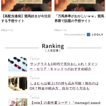
【高配当連発】競馬好きが今注目
「万馬券率がおかしいｗｗ」競馬
する予想サイト
界隈で話題の予想サイト
PR(ルーツ)
PR(ルーツ)
Recommended by
Ranking
[ 人気記事 ]
Fashion
サングラスも100均で充分おしゃれ！ダイソ
ー・セリア・キャンドゥのおすすめ紹介
Fashion
しまむらは裾上げの持ち込み可能！他社のは
OK？料金や頼み方、自分で行う方法も
Fashion
【mite】の新作夏コーデ！『mamagirl award