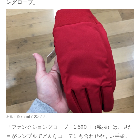
ングローブ」
出典：@
yagigigi1234
さん
「ファンクショングローブ」1,500円（税抜）は、見た
目がシンプルでどんなコーデにも合わせやすい手袋。