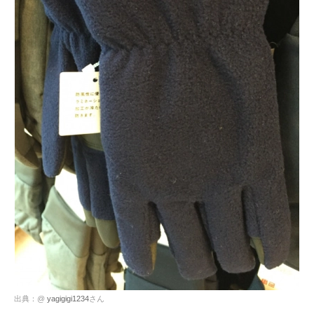
出典：@
yagigigi1234
さん