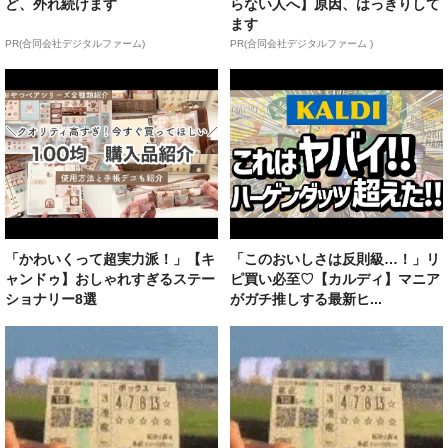
ど、外れ続けます
らない人へ】原因、はっきりして
ます
PR(合同会社デジタルファーム)
PR(合同会社デジタルファーム )
「かわいくって超実力派！」【キ
「このおいしさは反則級…！」リ
ャンドゥ】おしゃれすぎるステー
ピ買い必至♡【カルディ】マニア
ショナリー8選
がガチ推しする最新ヒ...