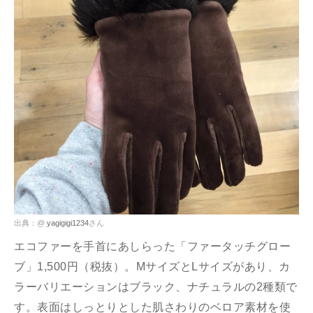
出典：@
yagigigi1234
さん
エコファーを手首にあしらった「ファータッチグロー
ブ」1,500円（税抜）。MサイズとLサイズがあり、カ
ラーバリエーションはブラック、ナチュラルの2種類で
す。表面はしっとりとした肌さわりのベロア素材を使