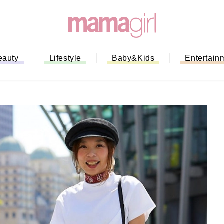
eauty
Lifestyle
Baby&Kids
Entertain
「もう行列に並ばない！」ミスドの
バイルオーダー完全ガイド｜支払い
法から受け取り方までネットオーダ