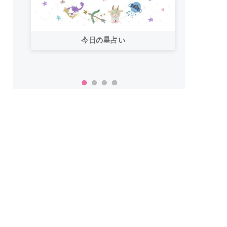
今日の星占い
「お
い！