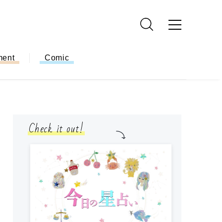
ment
Comic
Check it out!
モ
方
ー