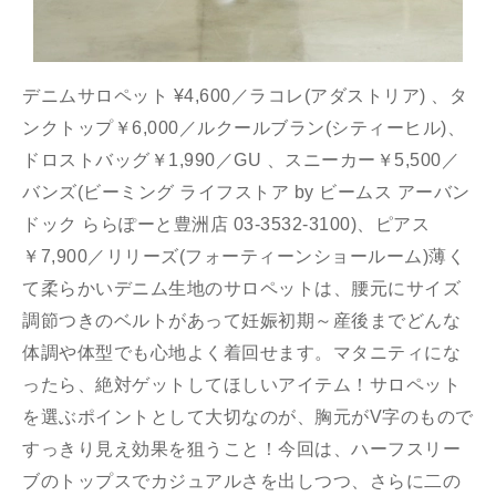
デニムサロペット ¥4,600／
ラコレ
(アダストリア) 、タ
ンクトップ￥6,000／
ルクールブラン
(シティーヒル)、
ドロストバッグ
￥1,990／
GU
、スニーカー￥5,500／
バンズ(ビーミング ライフストア by ビームス アーバン
ドック ららぽーと豊洲店 03-3532-3100)、ピアス
￥7,900／
リリーズ
(フォーティーンショールーム)
薄く
て柔らかいデニム生地のサロペットは、腰元にサイズ
調節つきのベルトがあって妊娠初期～産後までどんな
体調や体型でも心地よく着回せます。マタニティにな
ったら、絶対ゲットしてほしいアイテム！サロペット
を選ぶポイントとして大切なのが、胸元がV字のもので
すっきり見え効果を狙うこと！今回は、ハーフスリー
ブのトップスでカジュアルさを出しつつ、さらに二の