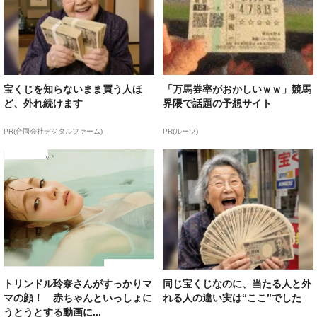
宝くじを知らないまま買う人ほ
「万馬券率がおかしいｗｗ」競馬
ど、外れ続けます
界隈で話題の予想サイト
PR(合同会社デジタルファーム)
PR(ルーツ)
トリンドル玲奈さんがすっかりマ
同じ宝くじなのに、当たる人と外
マの顔！ 赤ちゃんといっしょに
れる人の違い実は“ここ”でした
うとうとする動画に...