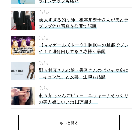
ラインナップも紹介
Other
美人すぎる釣り師！榎本加奈子さんが夫とラ
ブラブ釣り写真を公開で話題
Other
【ママガールズトーク】睡眠中の旦那でプレ
イ！？週何回してる？赤裸々暴露
Other
野々村真さんの娘・香音さんのパジャマ姿に
「キュン死」と反響！生脚も話題
Other
莉々菜ちゃんデビュー！ユッキーナそっくり
の美人娘にいいね11万超え！
もっと見る