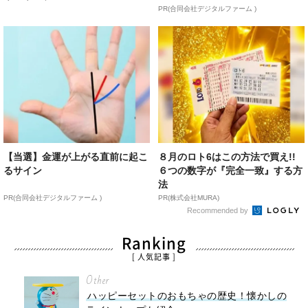
PR(合同会社デジタルファーム )
【当選】金運が上がる直前に起こ
８月のロト6はこの方法で買え!!
るサイン
６つの数字が『完全一致』する方
法
PR(合同会社デジタルファーム )
PR(株式会社MURA)
Recommended by
Ranking
[ 人気記事 ]
Other
ハッピーセットのおもちゃの歴史！懐かしの