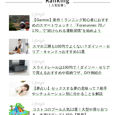
Ranking
[ 人気記事 ]
Lifestyle
【Garmin】新作！ランニング初心者におすす
めのスマートウォッチ！「Forerunner 70／
170」で“続けられる運動習慣”を始めよう
Lifestyle
スマホ三脚も100均でよくない？ダイソー・セ
リア・キャンドゥおすすめ11選
Lifestyle
スライドレールは100均で！ダイソー・セリア
で買えるおすすめや収納ワザ、DIY例紹介
Lifestyle
【夢占い】セックスする夢の意味って？相手
やシチュエーション別に分かることを解説
Lifestyle
コストコのプール人気12選！大型や滑り台つ
き、水遊びグッズも紹介【最新】