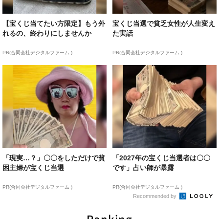
【宝くじ当てたい方限定】もう外
宝くじ当選で貧乏女性が人生変え
れるの、終わりにしませんか
た実話
PR(合同会社デジタルファーム )
PR(合同会社デジタルファーム )
「現実…？」〇〇をしただけで貧
「2027年の宝くじ当選者は〇〇
困主婦が宝くじ当選
です」占い師が暴露
PR(合同会社デジタルファーム )
PR(合同会社デジタルファーム )
Recommended by