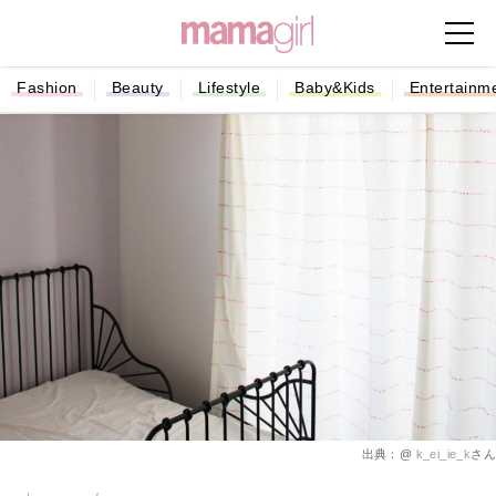
Fashion
Beauty
Lifestyle
Baby&Kids
Entertainm
出典：@
k_ei_ie_k
さん