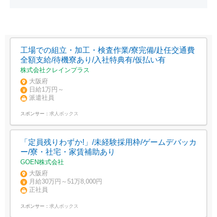
工場での組立・加工・検査作業/寮完備/赴任交通費
全額支給/待機寮あり/入社特典有/仮払い有
株式会社クレインプラス
大阪府
日給1万円～
派遣社員
スポンサー：
求人ボックス
「定員残りわずか!」/未経験採用枠/ゲームデバッカ
ー/寮・社宅・家賃補助あり
GOEN株式会社
大阪府
月給30万円～51万8,000円
正社員
スポンサー：
求人ボックス