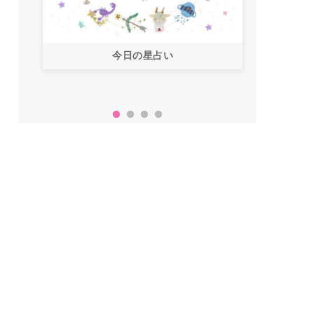
今日の星占い
「お
い！