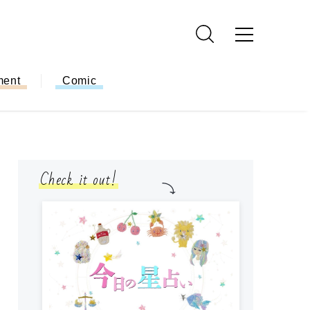
ment
Comic
Check it out!
モ
方
ー