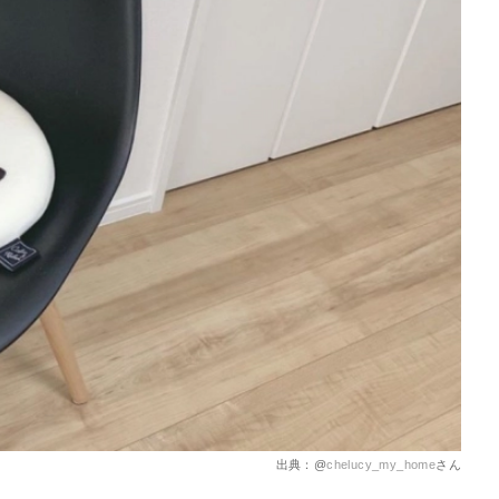
を徹底解説
出典：@
chelucy_my_home
さん