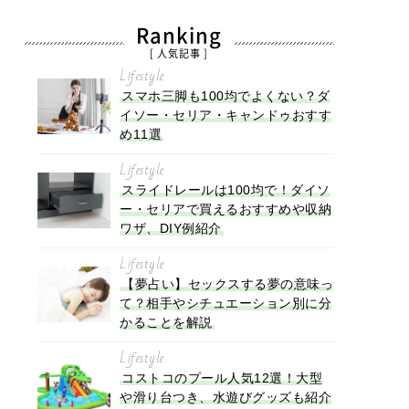
Ranking
[ 人気記事 ]
Lifestyle
スマホ三脚も100均でよくない？ダ
イソー・セリア・キャンドゥおすす
め11選
Lifestyle
スライドレールは100均で！ダイソ
ー・セリアで買えるおすすめや収納
ワザ、DIY例紹介
Lifestyle
【夢占い】セックスする夢の意味っ
て？相手やシチュエーション別に分
かることを解説
Lifestyle
コストコのプール人気12選！大型
や滑り台つき、水遊びグッズも紹介