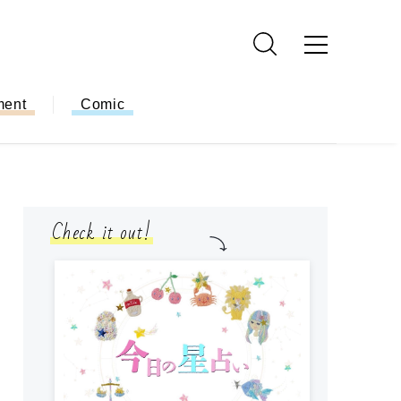
ment
Comic
Check it out!
モ
方
ー