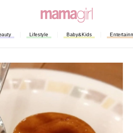
eauty
Lifestyle
Baby&Kids
Entertain
「もう行列に並ばない！」ミスドの
バイルオーダー完全ガイド｜支払い
法から受け取り方までネットオーダ