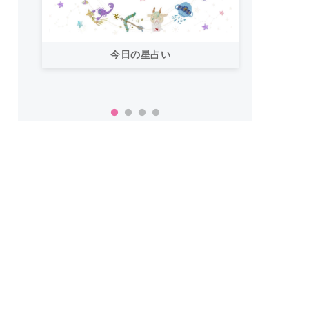
今日の星占い
「お
い！