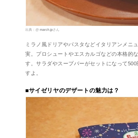
出典：@
march.jp
さん
ミラノ風ドリアやパスタなどイタリアンメニ
実。プロシュートやエスカルゴなどの本格的
す。サラダやスープバーがセットになって50
すよ。
■サイゼリヤのデザートの魅力は？