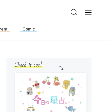
ment
Comic
Check it out!
モ
方
ー