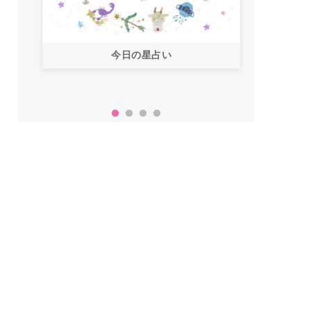
今日の星占い
「お
い！