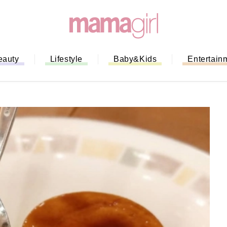
eauty
Lifestyle
Baby&Kids
Entertain
「もう行列に並ばない！」ミスドの
バイルオーダー完全ガイド｜支払い
法から受け取り方までネットオーダ