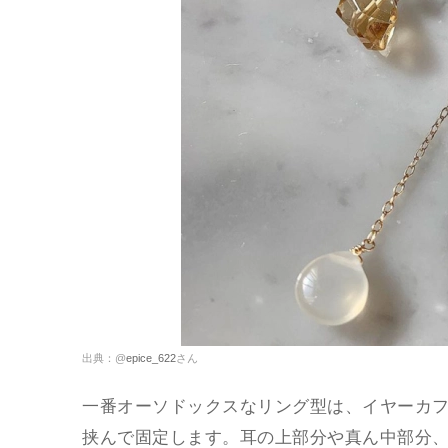
出典：@
epice_622
さん
一番オーソドックスなリング型は、イヤーカ
挟んで固定します。耳の上部分や真ん中部分