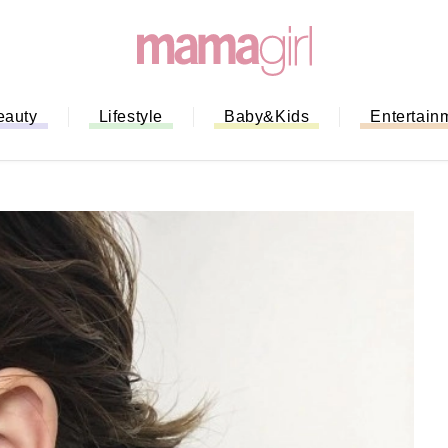
eauty
Lifestyle
Baby&Kids
Entertain
「もう行列に並ばない！」ミスドの
バイルオーダー完全ガイド｜支払い
法から受け取り方までネットオーダ