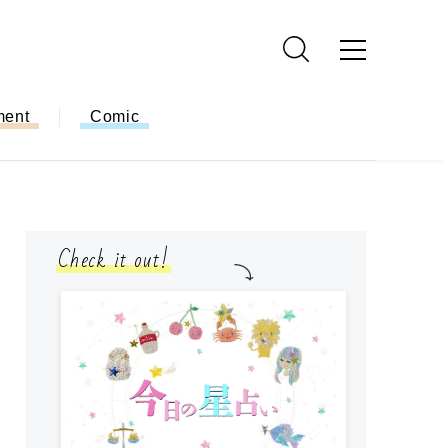
ment
Comic
Check it out!
モ
方
ー