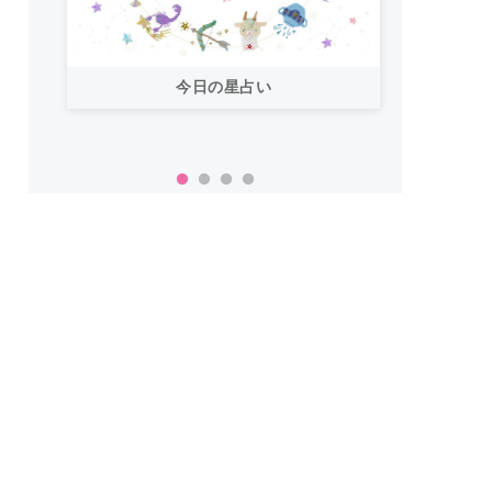
今日の星占い
「お
い！