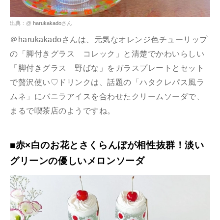
出典：@
harukakado
さん
＠harukakadoさんは、元気なオレンジ色チューリップ
の「脚付きグラス コレック」と清楚でかわいらしい
「脚付きグラス 野ばな」をガラスプレートとセット
で贅沢使い♡ドリンクは、話題の「ハタクレパス風ラ
ムネ」にバニラアイスを合わせたクリームソーダで、
まるで喫茶店のようですね。
■赤×白のお花とさくらんぼが相性抜群！淡い
グリーンの優しいメロンソーダ