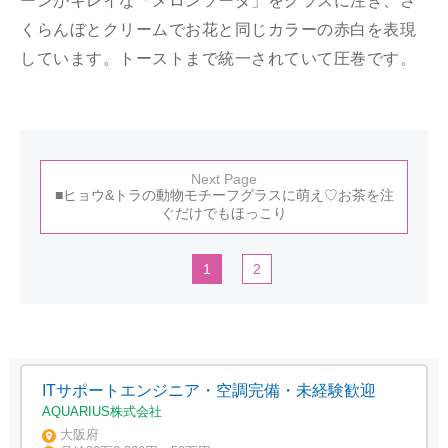
ーンがキレイな「メロンソーダ」をグラスに注ぎ、さ
くらんぼとクリームでお花と同じカラーの赤白を表現
しています。トーストまで統一されていて圧巻です。
Next Page
■ヒョウ&トラの動物モチーフグラスに萌え♡お茶を注
ぐだけでもほっこり
1
2
ITサポートエンジニア・空調完備・未経験歓迎
AQUARIUS株式会社
大阪府