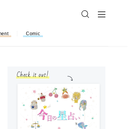
ment
Comic
Check it out!
モ
方
ー