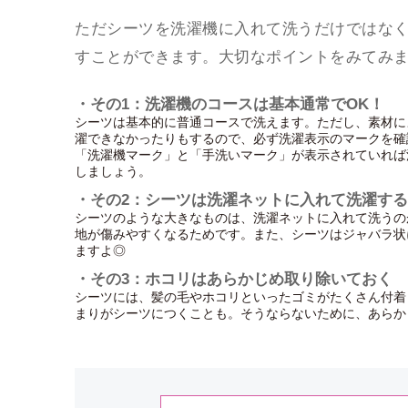
ただシーツを洗濯機に入れて洗うだけではな
すことができます。大切なポイントをみてみ
・その1：洗濯機のコースは基本通常でOK！
シーツは基本的に普通コースで洗えます。ただし、素材に
濯できなかったりもするので、必ず洗濯表示のマークを確
「洗濯機マーク」と「手洗いマーク」が表示されていれば
しましょう。
・その2：シーツは洗濯ネットに入れて洗濯す
シーツのような大きなものは、洗濯ネットに入れて洗うの
地が傷みやすくなるためです。また、シーツはジャバラ状
ますよ◎
・その3：ホコリはあらかじめ取り除いておく
シーツには、髪の毛やホコリといったゴミがたくさん付着
まりがシーツにつくことも。そうならないために、あらか