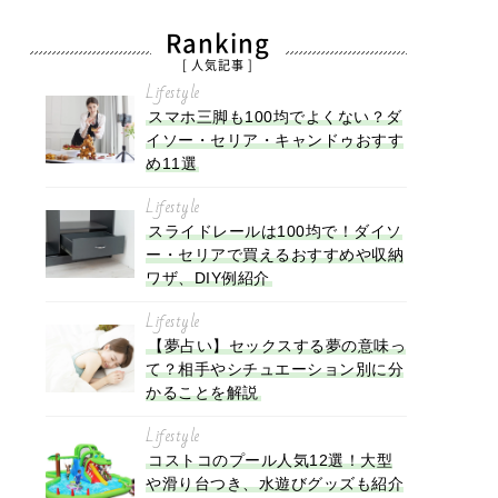
Ranking
[ 人気記事 ]
Lifestyle
スマホ三脚も100均でよくない？ダ
イソー・セリア・キャンドゥおすす
め11選
Lifestyle
スライドレールは100均で！ダイソ
ー・セリアで買えるおすすめや収納
ワザ、DIY例紹介
Lifestyle
【夢占い】セックスする夢の意味っ
て？相手やシチュエーション別に分
かることを解説
Lifestyle
コストコのプール人気12選！大型
や滑り台つき、水遊びグッズも紹介