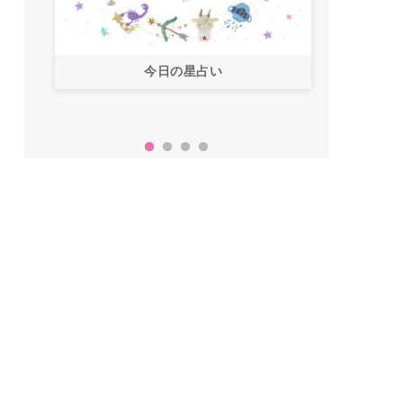
今日の星占い
「お
い！