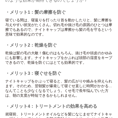
のような効果が期待できるのでしょうか？
・メリット1：髪の摩擦を防ぐ
寝ている間は、寝返りを打ったり首を動かしたりと、髪に摩擦を
与えやすい状況がたくさん。切れ毛や抜け毛の原因のひとつは摩
擦でもあるので、ナイトキャップは摩擦から髪の毛を守るという
意味で効果的なのです。
・メリット2：乾燥を防ぐ
乾燥は髪の毛の大敵！傷むのはもちろん、抜け毛や頭皮のかゆみ
にも影響します。ナイトキャップをかぶれば頭部の湿度をキープ
できるので、乾燥を防ぐにはとても効果的です。
・メリット3：寝ぐせを防ぐ
ナイトキャップをかぶって寝ると、髪の広がりや絡みを抑えられ
ます。そのため、翌朝髪が爆発して寝ぐせ直しに時間がかかる…
なんてことも少なくなるでしょう。くせ毛で長年悩んでいた方
は、朝の支度が時短できるかもしれません。
・メリット4：トリートメントの効果を高める
就寝前、トリートメントオイルなどを髪になじませてナイトキャ