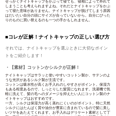
せっかくナイトキャップをかぶって寝ても、寝相によって外れて
しまうことも考えられますよね。それだとナイトキャップをかぶ
って寝た意味がありません。ナイトキャップが脱げてしまう原因
はだいたい自分の頭にサイズが合っていないから。自分にぴった
りのものに買い替えるのも一つの手かもしれません。
■コレが正解！ナイトキャップの正しい選び方
それでは、ナイトキャップを選ぶときに大切なポイン
トをご紹介します！
・【素材】コットンかシルクが正解！
ナイトキャップはサラッと使いやすいコットン製か、サテンのよ
うな光沢があるシルク製が主流です。
コットンは吸水性が高くお手入れのしやすさがポイント。保湿力
もある程度あるので、しっとりした髪質になれます。洗濯機で気
軽に洗えて、髪の毛へのダメージを抑えたい人にコットン製のナ
イトキャップはおすすめです。
一方、シルクは保湿力が高く蒸れにくいのがポイント。特に天然
シルクにはたんぱく質や油分が豊富に含まれているので髪に美し
いツヤをあたえてくれます。お手入れはデリケート素材として丁