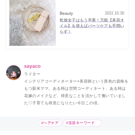
Beauty
2022.10.30
乾燥女子はもう卒業！万能【美容オ
イル】を使えばパーツケアも手間い
らず！
sayaco
ライター
インテリアコーディネーター×美容師という異色の資格を
もつ新米ママ。ある時は空間コーディネート、ある時は
花嫁のメイクなど、得意なことを活かして働いていまし
た♡子育ても得意になりたい今日この頃。
#ヘアケア
#注目キーワード