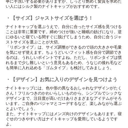
寧に手洗いする必要がありますが、しっとり艶めく髪質を求めた
い人にはシルク製のナイトキャップがおすすめです。
・【サイズ】ジャストサイズを選ぼう！
ナイトキャップを選ぶうえで、自分に合ったサイズ感を見つける
ことは非常に重要です。締めつけが強いと睡眠の妨げになり、逆
にゆるいと寝ている間すぐに脱げてしまうため、自分に合うジャ
ストサイズを選ぶことが大切。
「リボンタイプ」は、サイズ調整ができるので頭の大きさや毛量
を気にせず使えます。ちょうどいいフィット感を自分で調節でき
るのは、うれしいポイントですよね。ただし、リボンタイプは慣
れるまで少し難しいという意見もあるため、うなじの後れ毛など
も簡単に入れ込める「ゴムタイプ」も検討してみましょう。
・【デザイン】お気に入りのデザインを見つけよう
ナイトキャップには、色や形の異なるおしゃれなデザインがたく
さん！フリルつきのかわいらしいものから、シンプルでシックな
デザインまで、注目度が高いだけありさまざまなアイテムがそろ
います。ご自身のパジャマとコーデするなど、楽しみながら選ぶ
とよいでしょう。
また、ナイトキャップにはメンズ向けのデザインもあります。寝
ぐせのつきやすい方はナイトキャップを愛用しているようです
よ。