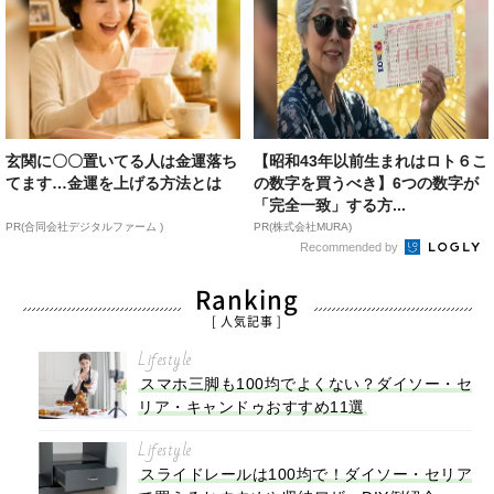
玄関に〇〇置いてる人は金運落ち
【昭和43年以前生まれはロト６こ
てます…金運を上げる方法とは
の数字を買うべき】6つの数字が
「完全一致」する方...
PR(合同会社デジタルファーム )
PR(株式会社MURA)
Recommended by
Ranking
[ 人気記事 ]
Lifestyle
スマホ三脚も100均でよくない？ダイソー・セ
リア・キャンドゥおすすめ11選
Lifestyle
スライドレールは100均で！ダイソー・セリア