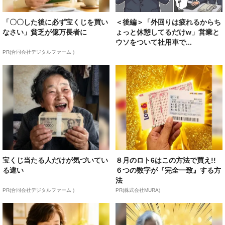
「〇〇した後に必ず宝くじを買い
＜後編＞「外回りは疲れるからち
なさい」貧乏が億万長者に
ょっと休憩してるだけw」営業と
ウソをついて社用車で...
PR(合同会社デジタルファーム )
宝くじ当たる人だけが気づいてい
８月のロト6はこの方法で買え!!
る違い
６つの数字が『完全一致』する方
法
PR(合同会社デジタルファーム )
PR(株式会社MURA)