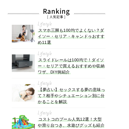
Ranking
[ 人気記事 ]
Lifestyle
スマホ三脚も100均でよくない？ダ
イソー・セリア・キャンドゥおすす
め11選
Lifestyle
スライドレールは100均で！ダイソ
ー・セリアで買えるおすすめや収納
ワザ、DIY例紹介
Lifestyle
【夢占い】セックスする夢の意味っ
て？相手やシチュエーション別に分
かることを解説
Lifestyle
コストコのプール人気12選！大型
や滑り台つき、水遊びグッズも紹介