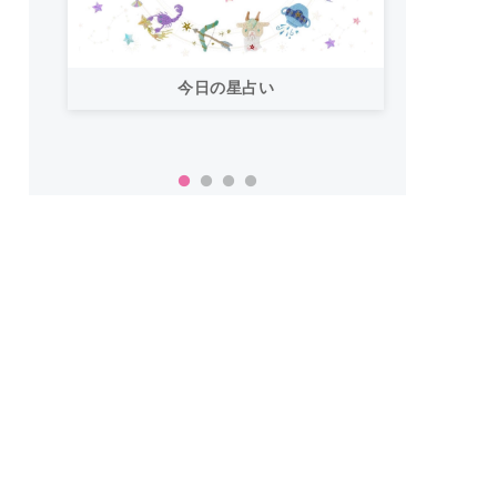
今日の星占い
「お
い！