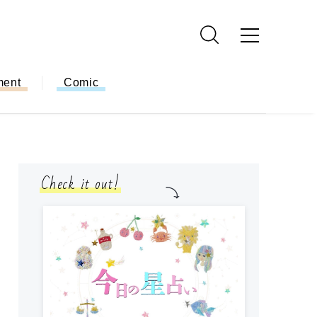
ment
Comic
Check it out!
モ
方
ー