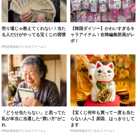
売り場じゃ教えてくれない！当た
【韓国ダイソー】かわいすぎるキ
る人だけがやってる宝くじの習慣
ャラアイテム！在韓編集部員がレ
ポ！
PR(合同会社デジタルファーム )
「どうせ当たらない」と思ってた
【宝くじ何年も買って一度も当た
私が本当に当選した“買い方”がこ
らない人へ】原因、はっきりして
れ
ます
PR(合同会社デジタルファーム )
PR(合同会社デジタルファーム )