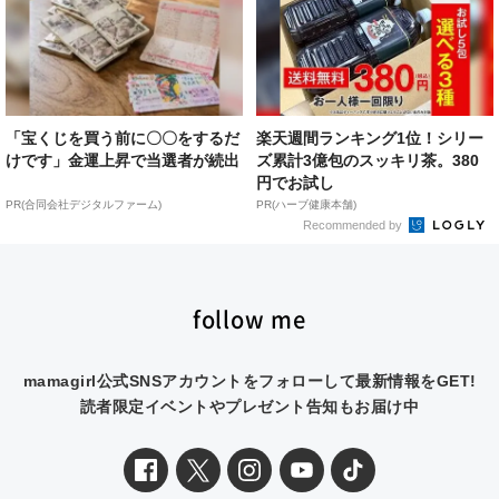
「宝くじを買う前に〇〇をするだ
楽天週間ランキング1位！シリー
けです」金運上昇で当選者が続出
ズ累計3億包のスッキリ茶。380
円でお試し
PR(合同会社デジタルファーム)
PR(ハーブ健康本舗)
Recommended by
follow me
mamagirl公式SNSアカウントをフォローして最新情報をGET!
読者限定イベントやプレゼント告知もお届け中