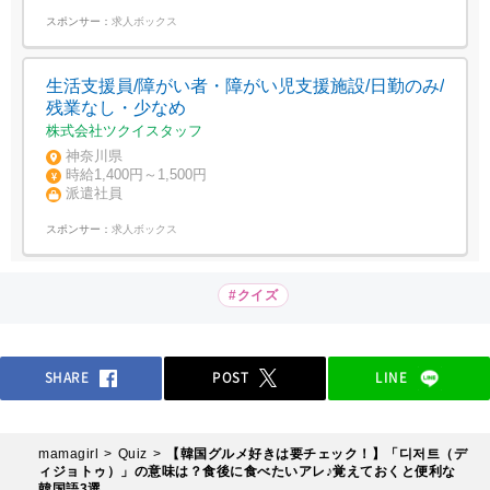
スポンサー：
求人ボックス
生活支援員/障がい者・障がい児支援施設/日勤のみ/
残業なし・少なめ
株式会社ツクイスタッフ
神奈川県
時給1,400円～1,500円
派遣社員
スポンサー：
求人ボックス
#クイズ
SHARE
POST
LINE
mamagirl
Quiz
【韓国グルメ好きは要チェック！】「디저트（デ
ィジョトゥ）」の意味は？食後に食べたいアレ♪覚えておくと便利な
韓国語3選