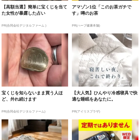
【高額当選】簡単に宝くじを当て
アマゾン1位「このお茶ガチで
た女性が暴露した占い
す」噂のお茶
PR(合同会社デジタルファーム )
PR(ハーブ健康本舗)
宝くじを知らないまま買う人ほ
【大人気】ひんやり冷感寝具で快
ど、外れ続けます
適な睡眠をあなたに。
PR(合同会社デジタルファーム)
PR(アイリスプラザ)