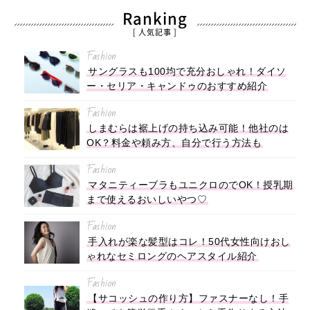
Ranking
[ 人気記事 ]
Fashion
サングラスも100均で充分おしゃれ！ダイソ
ー・セリア・キャンドゥのおすすめ紹介
Fashion
しまむらは裾上げの持ち込み可能！他社のは
OK？料金や頼み方、自分で行う方法も
Fashion
マタニティーブラもユニクロのでOK！授乳期
まで使えるおいしいやつ♡
Fashion
手入れが楽な髪型はコレ！50代女性向けおし
ゃれなセミロングのヘアスタイル紹介
Fashion
【サコッシュの作り方】ファスナーなし！手