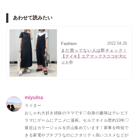
あわせて読みたい
Fashion
2022.04.26
まだ買ってない人は即チェック！
【ナイキ】エアマックスココが大ヒ
ット中
miyulna
ライター
おしゃれ大好き姉妹のママです♡自身の趣味はテレビド
ラマにゲームにアニメに漫画。セルフネイル歴約10年♡
最近はカラージェルを沢山集めています！家事を時短で
きる家電やプチプラなのにクオリティ高いコスメなどが