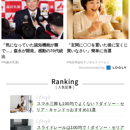
「気になっていた認知機能が菌
「玄関に〇〇を置いた後に宝くじ
で…」森永が開発。感動の70代続
買いなさい」簡単に当選
出
PR(森永乳業)
PR(合同会社デジタルファーム )
Recommended by
Ranking
[ 人気記事 ]
Lifestyle
スマホ三脚も100均でよくない？ダイソー・セ
リア・キャンドゥおすすめ11選
Lifestyle
スライドレールは100均で！ダイソー・セリア