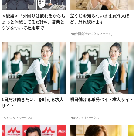
＜後編＞「外回りは疲れるからち
宝くじを知らないまま買う人ほ
ょっと休憩してるだけw」営業と
ど、外れ続けます
ウソをついて社用車で...
PR(合同会社デジタルファーム)
1日だけ働きたい、を叶える求人
明日働ける単発バイト求人サイト
サイト
PR(ショットワークス)
PR(ショットワークス)