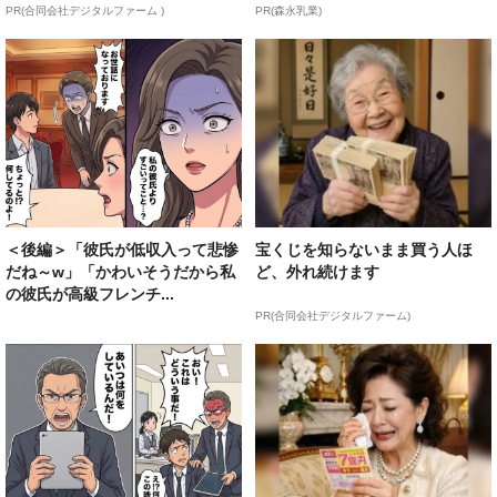
PR(合同会社デジタルファーム )
PR(森永乳業)
＜後編＞「彼氏が低収入って悲惨
宝くじを知らないまま買う人ほ
だね～w」「かわいそうだから私
ど、外れ続けます
の彼氏が高級フレンチ...
PR(合同会社デジタルファーム)