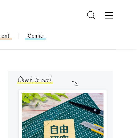
ment
Comic
Check it out!