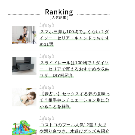
Ranking
[ 人気記事 ]
Lifestyle
スマホ三脚も100均でよくない？ダ
イソー・セリア・キャンドゥおすす
め11選
Lifestyle
スライドレールは100均で！ダイソ
ー・セリアで買えるおすすめや収納
ワザ、DIY例紹介
Lifestyle
【夢占い】セックスする夢の意味っ
て？相手やシチュエーション別に分
かることを解説
Lifestyle
コストコのプール人気12選！大型
や滑り台つき、水遊びグッズも紹介