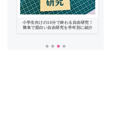
「も
バイ
小学生向けの10分で終わる自由研究！
た
法か
簡単で面白い自由研究を学年別に紹介
ホ