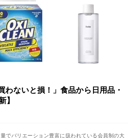
の星占い
「おいしいご飯で暑い夏を乗り切り
い！」【カルディ】夏にぴったりの
ットな神商品14選
「買わないと損！」食品から日用品・
最新】
容量でバリエーション豊富に扱われている会員制の大