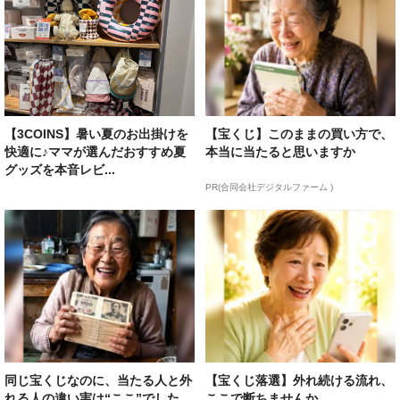
【3COINS】暑い夏のお出掛けを
【宝くじ】このままの買い方で、
快適に♪ママが選んだおすすめ夏
本当に当たると思いますか
グッズを本音レビ...
PR(合同会社デジタルファーム )
同じ宝くじなのに、当たる人と外
【宝くじ落選】外れ続ける流れ、
れる人の違い実は“ここ”でした
ここで断ちませんか