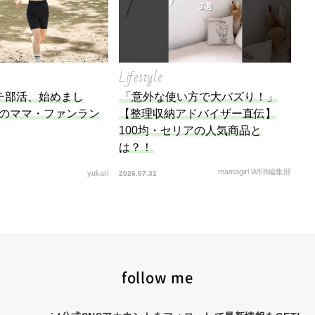
Lifestyle
チ部活、始めまし
「意外な使い方で大バズり！」
児のママ・ファンラン
【整理収納アドバイザー直伝】
100均・セリアの人気商品と
は？！
mamagirl WEB編集部
yukari
2026.07.31
follow me