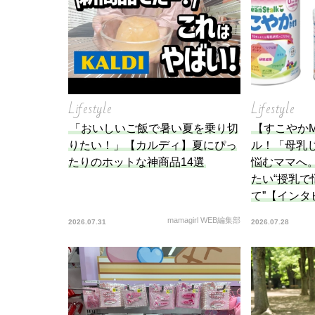
Lifestyle
Lifestyle
「おいしいご飯で暑い夏を乗り切
【すこやか
りたい！」【カルディ】夏にぴっ
ル！「母乳
たりのホットな神商品14選
悩むママへ
たい“授乳
て”【イン
mamagirl WEB編集部
2026.07.31
2026.07.28