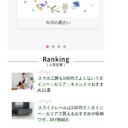
今日の星占い
「お
い！
Ranking
[ 人気記事 ]
Lifestyle
スマホ三脚も100均でよくない？ダ
イソー・セリア・キャンドゥおすす
め11選
Lifestyle
スライドレールは100均で！ダイソ
ー・セリアで買えるおすすめや収納
ワザ、DIY例紹介