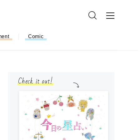
ment
Comic
Check it out!
モ
方
ー