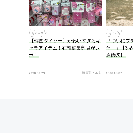
Lifestyle
Lifestyle
【韓国ダイソー】かわいすぎるキ
「ついにプ
ャラアイテム！在韓編集部員がレ
た！」【3
ポ！
通信㉗】
編集部・エミ
2026.07.29
2026.08.07