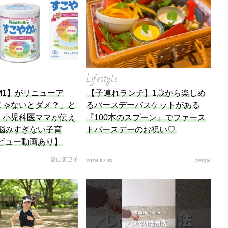
Lifestyle
M1】がリニューア
【子連れランチ】1歳から楽しめ
じゃないとダメ？」と
るバースデーバスケットがある
。小児科医ママが伝え
『100本のスプーン』でファース
で悩みすぎない子育
トバースデーのお祝い♡
タビュー動画あり】
菱山恵巳子
peggy
2026.07.31